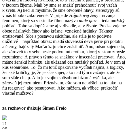
v ktorom žijeme. Mali by sme sa snažiť prehodnotiť svoj vzťah
k svetu. Aj keď si myslíme, že sme otvorené hlavy, stereotypy sú
v nás hlboko zakorenené. V prípade
Hájnikovej ženy
ma zaujal
fenomén, ktorý sa v estetike filmu nazýva
male gaze
– teda mužský
pohľad. Toho sa dopúšťame aj v divadle, aj v živote. Predstavujeme
obete násilných činov ako krásne, vznešené hrdinky. Takmer
erotizované. Síce s postavou súcitíme, ale stále je to podivne
dráždivé – napríklad obraz: mladá slovenská deva perie pri potoku
a čierny, bajúzatý Maďarúz ju chce znásilniť. Áno, odsudzujeme to,
ale zároveň to v sebe nesie podvratnú erotiku, ktorej v istom zmysle
rozumieme. A práve s týmto sa snažíme v inscenácii pracovať. Áno,
máme ženskú hrdinku, ale ukázanú cez mužský pohľad. Je v tom aj
kus sebairónie. To, čo mi totiž opakovane vyčítali najmä, a logicky,
ženské kritičky, je, že je síce super, ako nad tým uvažujem, ale že
som stále chlap. A to je svojím spôsobom bizarná výčitka, ale
zároveň jej rozumiem. Priznávam, ešte som neprišiel na to, ako na
ňu reagovať, ako postupovať. Ako môžem, ak vôbec, prekročiť
vlastné mužstvo?
za rozhovor ďakuje Šimon Frolo
21
06