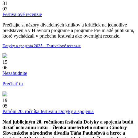
31
07
Festivalové recenzie
Prečítajte si názory divadelných kritikov a kritičiek na jednotlivé
predstavenia v Hlavnom programe a programe Pre mladé publikum,
ktoré vychádzali v priebehu festivalu ako overnight recenzie.
Dotyky a spojenia 2025 – Festivalové recenzie
15
06
Nezabudnite
Prečítať tu
19
05
Patróni 20. ročníka festivalu Dotyky a spojenia
Nad jubilejným 20. ročníkom festivalu Dotyky a spojenia budú
držať ochrannú ruku – členka umeleckého súboru Činohry
Slovenského národného divadla Táňa Pauhofová a herec a