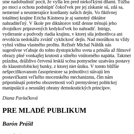
sme nadobudnúť pocit, že vyšla len pred niekoľkými dňami. Túžba
po moci a ochota podstúpiť čokoľvek pre jej získanie sú, zdá sa,
nemenné a neumierajúce konštanty našich dejín. Vo fiktívnej
totalitnej krajine Ericha Kästnera je aj samotný diktátor
nahraditeľný. V škole pre diktátorov totiž denne trénujú jeho
dvojníkov pripravených kedykoľvek ho nahradiť. Intrigy,
vydieranie a podvody riadia krajinu, v ktorej sila jednotlivca ani
revolúcia nedokážu zvrátiť cyklickosť dejín. Nad morálkou tu vždy
vyhrá vidina vlastného profitu. Režisér Michal Náhlík nás
sugestívne vťahuje do tohto dystopického sveta a prináša až filmové
obrazy plné vonkajšej krutosti a silného vnútorného napätia. Takmer
prázdna, dráždivo červená lesklá scéna pomyselne uzatvára postavy
do klaustrofobickej bunky, z ktorej niet úniku. V tomto bližšie
nešpecifikovanom časopriestore sa jednotlivci stávajú len
postavičkami veľkého mocenského mechanizmu, čím nám
pripomínajú potrebu obozretnosti voči premyslenej politickej
manipulácii a neustálej obrany demokratických princípov.
Diana Pavlačková
PRE MLADÉ PUBLIKUM
Barón Prášil