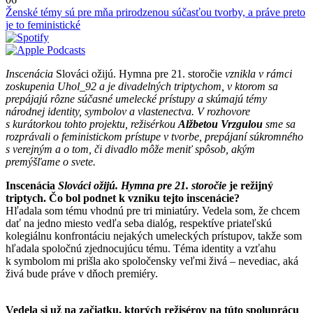
Ženské témy sú pre mňa prirodzenou súčasťou tvorby, a práve preto
je to feministické
Inscenácia
Slováci ožijú. Hymna pre 21. storočie
vznikla v rámci
zoskupenia Uhol_92 a je divadelných triptychom, v ktorom sa
prepájajú rôzne súčasné umelecké prístupy a skúmajú témy
národnej identity, symbolov a vlastenectva. V rozhovore
s kurátorkou tohto projektu, režisérkou
Alžbetou Vrzgulou
sme sa
rozprávali o feministickom prístupe v tvorbe, prepájaní súkromného
s verejným a o tom, či divadlo môže meniť spôsob, akým
premýšľame o svete.
Inscenácia
Slováci ožijú. Hymna pre 21. storočie
je režijný
triptych. Čo bol podnet k vzniku tejto inscenácie?
Hľadala som tému vhodnú pre tri miniatúry. Vedela som, že chcem
dať na jedno miesto vedľa seba dialóg, respektíve priateľskú
kolegiálnu konfrontáciu nejakých umeleckých prístupov, takže som
hľadala spoločnú zjednocujúcu tému. Téma identity a vzťahu
k symbolom mi prišla ako spoločensky veľmi živá – nevediac, aká
živá bude práve v dňoch premiéry.
Vedela si už na začiatku, ktorých režisérov na túto spoluprácu