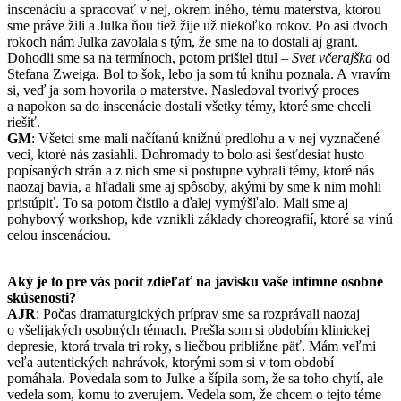
inscenáciu a spracovať v nej, okrem iného, tému materstva, ktorou
sme práve žili a Julka ňou tiež žije už niekoľko rokov. Po asi dvoch
rokoch nám Julka zavolala s tým, že sme na to dostali aj grant.
Dohodli sme sa na termínoch, potom prišiel titul –
Svet včerajška
od
Stefana Zweiga. Bol to šok, lebo ja som tú knihu poznala. A vravím
si, veď ja som hovorila o materstve. Nasledoval tvorivý proces
a napokon sa do inscenácie dostali všetky témy, ktoré sme chceli
riešiť.
GM
: Všetci sme mali načítanú knižnú predlohu a v nej vyznačené
veci, ktoré nás zasiahli. Dohromady to bolo asi šesťdesiat husto
popísaných strán a z nich sme si postupne vybrali témy, ktoré nás
naozaj bavia, a hľadali sme aj spôsoby, akými by sme k nim mohli
pristúpiť. To sa potom čistilo a ďalej vymýšľalo. Mali sme aj
pohybový workshop, kde vznikli základy choreografií, ktoré sa vinú
celou inscenáciou.
Aký je to pre vás pocit zdieľať na javisku vaše intímne osobné
skúsenosti?
AJR
: Počas dramaturgických príprav sme sa rozprávali naozaj
o všelijakých osobných témach. Prešla som si obdobím klinickej
depresie, ktorá trvala tri roky, s liečbou približne päť. Mám veľmi
veľa autentických nahrávok, ktorými som si v tom období
pomáhala. Povedala som to Julke a šípila som, že sa toho chytí, ale
vedela som, komu to zverujem. Vedela som, že chcem o tejto téme