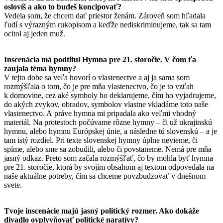
oslovíš a ako to budeš koncipovať?
Vedela som, že chcem dať priestor ženám. Zároveň som hľadala
ľudí s výrazným rukopisom a keďže nediskriminujeme, tak sa tam
ocitol aj jeden muž.
Inscenácia má podtitul Hymna pre 21. storočie. V čom ťa
zaujala téma hymny?
V tejto dobe sa veľa hovorí o vlastenectve a aj ja sama som
rozmýšľala o tom, čo je pre mňa vlastenectvo, čo je to vzťah
k domovine, cez aké symboly ho deklarujeme, čím ho vyjadrujeme,
do akých zvykov, obradov, symbolov vlastne vkladáme toto naše
vlastenectvo. A práve hymna mi pripadala ako veľmi vhodný
materiál. Na protestoch počúvame rôzne hymny – či už ukrajinskú
hymnu, alebo hymnu Európskej únie, a následne tú slovenskú – a je
tam istý rozdiel. Pri texte slovenskej hymny úplne nevieme, či
spíme, alebo sme sa zobudili, alebo či povstaneme. Nemá pre mňa
jasný odkaz. Preto som začala rozmýšľať, čo by mohla byť hymna
pre 21. storočie, ktorá by svojím obsahom aj textom odpovedala na
naše aktuálne potreby, čím sa chceme povzbudzovať v dnešnom
svete.
Tvoje inscenácie majú jasný politický rozmer. Ako dokáže
divadlo ovplyvňovať politické naratívy?