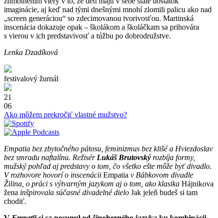
zhmotnením viery v to, že deti majú v sebe stále dostatok
imaginácie, aj keď nad tými dnešnými mnohí zlomili palicu ako nad
„screen generáciou“ so zdecimovanou tvorivosťou. Martinská
inscenácia dokazuje opak – školákom a školáčkam sa prihovára
s vierou v ich predstavivosť a túžbu po dobrodružstve.
Lenka Dzadíková
festivalový žurnál
21
06
Ako môžem prekročiť vlastné mužstvo?
Empatia bez zbytočného pátosu, feminizmus bez klišé a Hviezdoslav
bez smradu naftalínu. Režisér
Lukáš Brutovský
rozbíja formy,
mužský pohľad aj predstavy o tom, čo všetko ešte môže byť divadlo.
V rozhovore hovorí o inscenácii
Empatia
v Bábkovom divadle
Žilina, o práci s výtvarným jazykom aj o tom, ako klasika
Hájnikova
žena
inšpirovala súčasné divadelné dielo
Jak jeleň budeš si tam
chodiť.
V
Empatii
si sa posunul od činoherného jazyka ku kombinácii