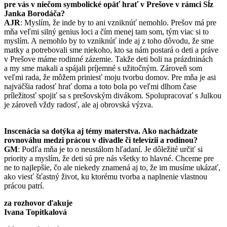
pre vás v niečom symbolické opäť hrať v Prešove v rámci Sĺz
Janka Borodáča?
AJR
: Myslím, že inde by to ani vzniknúť nemohlo. Prešov má pre
mňa veľmi silný genius loci a čím menej tam som, tým viac si to
myslím. A nemohlo by to vzniknúť inde aj z toho dôvodu, že sme
matky a potrebovali sme niekoho, kto sa nám postará o deti a práve
v Prešove máme rodinné zázemie. Takže deti boli na prázdninách
a my sme makali a spájali príjemné s užitočným. Zároveň som
veľmi rada, že môžem priniesť moju tvorbu domov. Pre mňa je asi
najväčšia radosť hrať doma a toto bola po veľmi dlhom čase
príležitosť spojiť sa s prešovským divákom. Spolupracovať s Julkou
je zároveň vždy radosť, ale aj obrovská výzva.
Inscenácia sa dotýka aj témy materstva. Ako nachádzate
rovnováhu medzi prácou v divadle či televízii a rodinou?
GM
: Podľa mňa je to o neustálom hľadaní. Je dôležité určiť si
priority a myslím, že deti sú pre nás všetky to hlavné. Chceme pre
ne to najlepšie, čo ale niekedy znamená aj to, že im musíme ukázať,
ako viesť šťastný život, ku ktorému tvorba a naplnenie vlastnou
prácou patrí.
za rozhovor ďakuje
Ivana Topitkalová