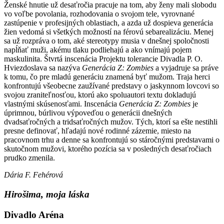
Ženské hnutie už desaťročia pracuje na tom, aby ženy mali slobodu
vo voľbe povolania, rozhodovania o svojom tele, vyrovnané
zastúpenie v profesijných oblastiach, a azda už dospieva generácia
žien vedomá si všetkých možností na férovú sebarealizáciu. Menej
sa už rozpráva o tom, aké stereotypy musia v dnešnej spoločnosti
napĺňať muži, akému tlaku podliehajú a ako vnímajú pojem
maskulinita. Štvrtá inscenácia Projektu tolerancie Divadla P. O.
Hviezdoslava sa nazýva
Generácia Z: Zombies
a vyjadruje sa práve
k tomu, čo pre mladú generáciu znamená byť mužom. Traja herci
konfrontujú všeobecne zaužívané predstavy o jaskynnom lovcovi so
svojou zraniteľnosťou, ktorú ako spoluautori textu dokladujú
vlastnými skúsenosťami. Inscenácia
Generácia Z: Zombies
je
úprimnou, búrlivou výpoveďou o generácii dnešných
dvadsaťročných a tridsaťročných mužov. Tých, ktorí sa ešte nestihli
presne definovať, hľadajú nové rodinné zázemie, miesto na
pracovnom trhu a denne sa konfrontujú so stáročnými predstavami o
skutočnom mužovi, ktorého pozícia sa v posledných desaťročiach
prudko zmenila.
Dária F. Fehérová
Hirošima, moja láska
Divadlo Aréna