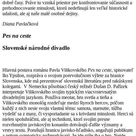
dobré časy. Práve tu vzniká priestor pre konfrontovanie súčasnosti a
prehodnocovanie minulosti, ktorú nedefinujú len veľké historické
udalosti, ale aj naše malé osobné dejiny.
Diana Pavlačková
Pes na ceste
Slovenské národné divadlo
Hlavná postava románu Pavla Vilikovského
Pes na ceste
, spisovateľ
Iks Ypsilon, rozpráva o svojom porevolučnom výlete za hranice
Slovenska, kde má prezentovať slovenskú literatúru pred rakúskymi
kolegami. V Nemecku pôsobiaci český režisér Dušan D. Pařízek
interpretuje Vilikovského svojím typickým viacvrstevnatým
divadelným jazykom. Používa meotar, hru svetla a tieňa a
Vilikovského monológ rozdeľuje medzi štyroch hercov, pričom
každý z nich nesie svoju vlastnú tému: samota, starnutie, túžba
vydeliť sa z masy, či vysporiadanie sa s krivdami minulosti. Herci sú
nielen spoluhráčmi, ale aj technikmi, ktorí svojím presne
rozvrhnutým javiskovým konaním dotvárajú ďalšie významy a
vrstvy textu. Porušujú hranicu javisko-hľadisko, angažujú publikum
a pritom sympaticky požmurkávajú, že ide stále iba o hru. Nejde