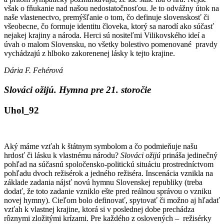
však o fňukanie nad našou nedostatočnosťou. Je to odvážny útok na
naše vlastenectvo, premýšľanie o tom, čo definuje slovenskosť či
všeobecne, čo formuje identitu človeka, ktorý sa narodí ako súčasť
nejakej krajiny a národa. Herci sú nositeľmi Vilikovského ideí a
úvah o malom Slovensku, no všetky bolestivo pomenované pravdy
vychádzajú z hlboko zakorenenej lásky k tejto krajine.
Dária F. Fehérová
Slováci ožijú. Hymna pre 21. storočie
Uhol_92
Aký máme vzťah k štátnym symbolom a čo podmieňuje našu
hrdosť či lásku k vlastnému národu?
Slováci ožijú
prináša jedinečný
pohľad na súčasnú spoločensko-politickú situáciu prostredníctvom
pohľadu dvoch režisérok a jedného režiséra. Inscenácia vznikla na
základe zadania nájsť novú hymnu Slovenskej republiky (treba
dodať, že toto zadanie vzniklo ešte pred reálnou správou o vzniku
novej hymny). Cieľom bolo definovať, spytovať či možno aj hľadať
vzťah k vlastnej krajine, ktorá si v poslednej dobe prechádza
rôznymi zložitými krízami. Pre každého z oslovených – režisérky