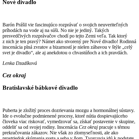
Nové divadlo
Barón Prášil vie fascinujúco rozprávať o svojich neuveriteľných
príhodách na vode aj na súši. No nie je jediný. Takých
presvedčivých rozprávačov chodí po tejto Zemi veľa. Tak ktorý
z nich je ten pravý? Námet ako stvorený pre Nové divadlo! Rodinná
inscenácia plná zvratov a bizarností je nielen zábavou v štýle „celý
svet je divadlo“, ale aj anekdotou o chvastúňoch a ich pravdách.
Lenka Dzadíková
Cez okraj
Bratislavské bábkové divadlo
Puberta je zložitý proces dozrievania mozgu a hormonálnej sústavy.
Ide o evolučne podmienené procesy, ktoré nútia dospievajúceho
človeka viac riskovať, vymedzovať sa, získať postavenie v skupine,
oddeliť sa od svojej rodiny. Inscenácia
Cez okraj
pracuje s témou
prekračovania zákazov. Nie však zo zlomyseľnosti, ale ako
prostriedok skúmania sveta a seba v ňom. Tvorcovia idú k podstate