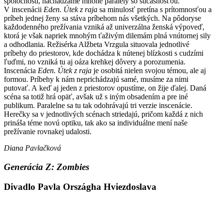
spoločnosti, nachádzame mnohé paralely so súčasnosťou.
V inscenácii
Eden. Útek z raja
sa minulosť pretína s prítomnosťou a
príbeh jednej ženy sa stáva príbehom nás všetkých. Na pôdoryse
každodenného prežívania vzniká až univerzálna ženská výpoveď,
ktorá je však napriek mnohým ťaživým dilemám plná vnútornej sily
a odhodlania. Režisérka Alžbeta Vrzgula situovala jednotlivé
príbehy do priestorov, kde dochádza k nútenej blízkosti s cudzími
ľuďmi, no vzniká tu aj oáza krehkej dôvery a porozumenia.
Inscenácia
Eden. Útek z raja
je osobitá nielen svojou témou, ale aj
formou. Príbehy k nám neprichádzajú samé, musíme za nimi
putovať. A keď aj jeden z priestorov opustíme, on žije ďalej. Daná
scéna sa totiž hrá opäť, avšak už s iným obsadením a pre iné
publikum. Paralelne sa tu tak odohrávajú tri verzie inscenácie.
Herečky sa v jednotlivých scénach striedajú, pričom každá z nich
prináša téme novú optiku, tak ako sa individuálne mení naše
prežívanie rovnakej udalosti.
Diana Pavlačková
Generácia Z: Zombies
Divadlo Pavla Országha Hviezdoslava