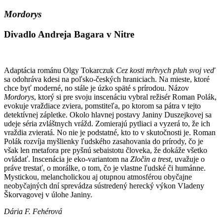
Mordorys
Divadlo Andreja Bagara v Nitre
Adaptácia románu Olgy Tokarczuk
Cez kosti mŕtvych pluh svoj veď
sa odohráva kdesi na poľsko-českých hraniciach. Na mieste, ktoré
chce byť moderné, no stále je úzko späté s prírodou. Názov
Mordorys
, ktorý si pre svoju inscenáciu vybral režisér Roman Polák,
evokuje vraždiace zviera, pomstiteľa, po ktorom sa pátra v tejto
detektívnej zápletke. Okolo hlavnej postavy Janiny Duszejkovej sa
udeje séria zvláštnych vrážd. Zomierajú pytliaci a vyzerá to, že ich
vraždia zvieratá. No nie je podstatné, kto to v skutočnosti je. Roman
Polák rozvíja myšlienky ľudského zasahovania do prírody, čo je
však len metafora pre pyšnú sebaistotu človeka, že dokáže všetko
ovládať. Inscenácia je eko-variantom na
Zločin a trest
, uvažuje o
práve trestať, o morálke, o tom, čo je vlastne ľudské či humánne.
Mystickou, melancholickou aj otupnou atmosférou obyčajne
neobyčajných dní sprevádza sústredený herecký výkon Vladeny
Škorvagovej v úlohe Janiny.
Dária F. Fehérová