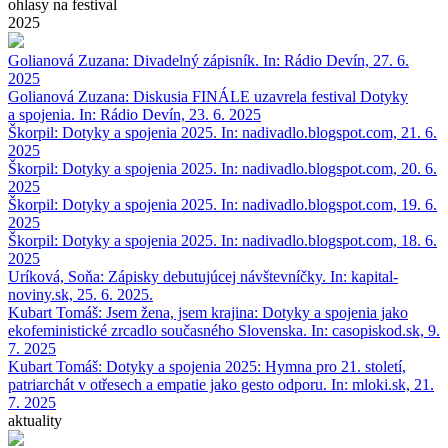
ohlasy na festival
2025
Golianová Zuzana: Divadelný zápisník. In: Rádio Devín, 27. 6.
2025
Golianová Zuzana: Diskusia FINÁLE uzavrela festival Dotyky
a spojenia. In: Rádio Devín, 23. 6. 2025
Škorpil: Dotyky a spojenia 2025. In: nadivadlo.blogspot.com, 21. 6.
2025
Škorpil: Dotyky a spojenia 2025. In: nadivadlo.blogspot.com, 20. 6.
2025
Škorpil: Dotyky a spojenia 2025. In: nadivadlo.blogspot.com, 19. 6.
2025
Škorpil: Dotyky a spojenia 2025. In: nadivadlo.blogspot.com, 18. 6.
2025
Uríková, Soňa: Zápisky debutujúcej návštevníčky. In: kapital-
noviny.sk, 25. 6. 2025.
Kubart Tomáš: Jsem žena, jsem krajina: Dotyky a spojenia jako
ekofeministické zrcadlo současného Slovenska. In: casopiskod.sk, 9.
7. 2025
Kubart Tomáš: Dotyky a spojenia 2025: Hymna pro 21. století,
patriarchát v otřesech a empatie jako gesto odporu. In: mloki.sk, 21.
7. 2025
aktuality