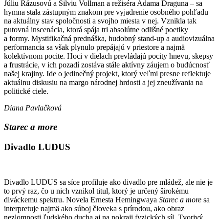
Júliu Rázusovú a Silviu Vollman a režiséra Adama Draguna – sa
hymna stala zástupným znakom pre vyjadrenie osobného pohľadu
na aktuálny stav spoločnosti a svojho miesta v nej. Vznikla tak
putovná inscenácia, ktorá spája tri absolútne odlišné poetiky
a formy. Mystifikačná prednáška, hudobný stand-up a audiovizuálna
performancia sa však plynulo prepájajú v priestore a najmä
kolektívnom pocite. Hoci v dielach prevládajú pocity hnevu, skepsy
a frustrácie, v ich pozadí zostáva stále aktívny záujem o budúcnosť
našej krajiny. Ide o jedinečný projekt, ktorý veľmi presne reflektuje
aktuálnu diskusiu na margo národnej hrdosti a jej zneužívania na
politické ciele.
Diana Pavlačková
Starec a more
Divadlo LUDUS
Divadlo LUDUS sa síce profiluje ako divadlo pre mládež, ale nie je
to prvý raz, čo u nich vznikol titul, ktorý je určený širokému
diváckemu spektru. Novela Ernesta Hemingwaya
Starec a more
sa
interpretuje najmä ako súboj človeka s prírodou, ako obraz
nezlomnosti ľudského ducha aj na pokraji fyzických síl. Tvorivý