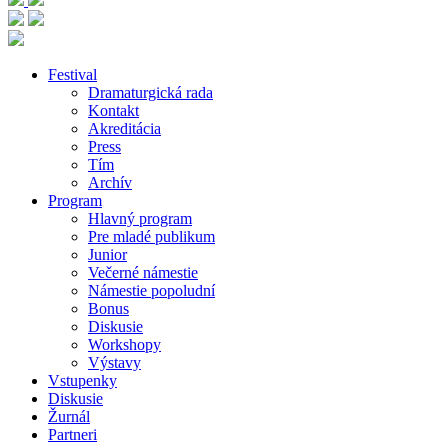
Festival
Dramaturgická rada
Kontakt
Akreditácia
Press
Tím
Archív
Program
Hlavný program
Pre mladé publikum
Junior
Večerné námestie
Námestie popoludní
Bonus
Diskusie
Workshopy
Výstavy
Vstupenky
Diskusie
Žurnál
Partneri