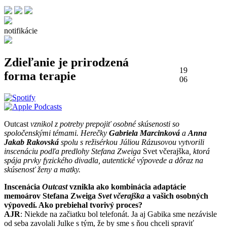
notifikácie
Zdieľanie je prirodzená
19
forma terapie
06
Outcast
vznikol z potreby prepojiť osobné skúsenosti so
spoločenskými témami. Herečky
Gabriela Marcinková
a
Anna
Jakab Rakovská
spolu s režisérkou Júliou Rázusovou vytvorili
inscenáciu podľa predlohy Stefana Zweiga
Svet včerajška
, ktorá
spája prvky fyzického divadla, autentické výpovede a dôraz na
skúsenosť ženy a matky.
Inscenácia
Outcast
vznikla ako kombinácia adaptácie
memoárov Stefana Zweiga
Svet včerajška
a vašich osobných
výpovedí. Ako prebiehal tvorivý proces?
AJR
: Niekde na začiatku bol telefonát. Ja aj Gabika sme nezávisle
od seba zavolali Julke s tým, že by sme s ňou chceli spraviť