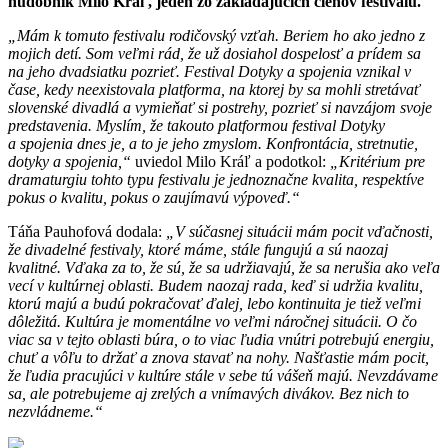
hudobník Milo Kráľ, jeden zo zakladajúcich členov festivalu.
„Mám k tomuto festivalu rodičovský vzťah. Beriem ho ako jedno z
mojich detí. Som veľmi rád, že už dosiahol dospelosť a prídem sa
na jeho dvadsiatku pozrieť. Festival Dotyky a spojenia vznikal v
čase, kedy neexistovala platforma, na ktorej by sa mohli stretávať
slovenské divadlá a vymieňať si postrehy, pozrieť si navzájom svoje
predstavenia. Myslím, že takouto platformou festival Dotyky
a spojenia dnes je, a to je jeho zmyslom. Konfrontácia, stretnutie,
dotyky a spojenia,“
uviedol Milo Kráľ a podotkol:
„Kritérium pre
dramaturgiu tohto typu festivalu je jednoznačne kvalita, respektíve
pokus o kvalitu, pokus o zaujímavú výpoveď.“
Táňa Pauhofová dodala:
„V súčasnej situácii mám pocit vďačnosti,
že divadelné festivaly, ktoré máme, stále fungujú a sú naozaj
kvalitné. Vďaka za to, že sú, že sa udržiavajú, že sa nerušia ako veľa
vecí v kultúrnej oblasti. Budem naozaj rada, keď si udržia kvalitu,
ktorú majú a budú pokračovať ďalej, lebo kontinuita je tiež veľmi
dôležitá. Kultúra je momentálne vo veľmi náročnej situácii. O čo
viac sa v tejto oblasti búra, o to viac ľudia vnútri potrebujú energiu,
chuť a vôľu to držať a znova stavať na nohy. Našťastie mám pocit,
že ľudia pracujúci v kultúre stále v sebe tú vášeň majú. Nevzdávame
sa, ale potrebujeme aj zrelých a vnímavých divákov. Bez nich to
nezvládneme.“