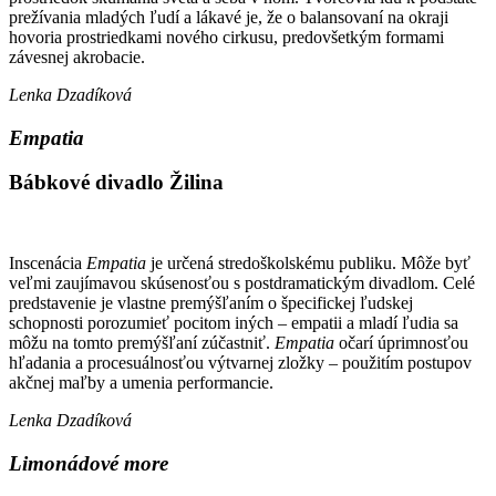
prežívania mladých ľudí a lákavé je, že o balansovaní na okraji
hovoria prostriedkami nového cirkusu, predovšetkým formami
závesnej akrobacie.
Lenka Dzadíková
Empatia
Bábkové divadlo Žilina
Inscenácia
Empatia
je určená stredoškolskému publiku. Môže byť
veľmi zaujímavou skúsenosťou s postdramatickým divadlom. Celé
predstavenie je vlastne premýšľaním o špecifickej ľudskej
schopnosti porozumieť pocitom iných – empatii a mladí ľudia sa
môžu na tomto premýšľaní zúčastniť.
Empatia
očarí úprimnosťou
hľadania a procesuálnosťou výtvarnej zložky – použitím postupov
akčnej maľby a umenia performancie.
Lenka Dzadíková
Limonádové more