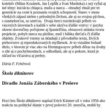
kolektív (Milan Kozánek, Jan Lepšík a Ivan Martinka) z nej vyňal aj
iné témy: iniciáciu chlapca, muža a starca – obradný rituál pre tri
generácie na ceste k poznaniu svojich schopností. Starec v mene
všetkých zápasí nielen s prírodným živlom, ale aj so svojou pýchou,
s osamelosťou, so smrťou. Dvaja herci rozohrávajú príbeh vo
viacerých úrovniach a každá v sebe ukrýva ďalšie vrstvy: v jazyku
okrem slovenčiny počujeme aj španielčinu, obrazovú stránku tvoria
projekcie, pohyb starca na plošine, muž i bábka dieťaťa či ďalšie
objekty. Zvukové vnemy sa skladajú z pôvodného textu, živých
prehovorov aj reprodukovaných myšlienok. Je to vizuálne bohaté
dielo, v ktorom je viac ako na Hemingwayov príbeh dôraz na úvahy
o sile aj o pochybnostiach, o odhodlaní, ale aj o pokore, ktorá je
súčasťou víťazstva aj prehry.
Dária F. Fehérová
Škola diktátorov
Divadlo Jonáša Záborského v Prešove
Hoci hru
Škola diktátorov
napísal Erich Kästner už v roku 1956 ako
reakciu na politické dianie v prvej polovici 20. storočia, mohli by