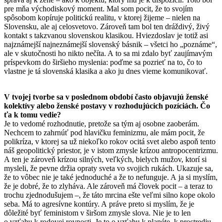
pre mňa východiskový moment. Mal som pocit, že to svojím
spôsobom kopíruje politickú realitu, v ktorej žijeme – nielen na
Slovensku, ale aj celosvetovo. Zároveň tam bol ten dráždivý, živý
kontakt s takzvanou slovenskou klasikou. Hviezdoslav je totiž asi
najznámejší najneznámejší slovenský básnik – všetci ho „poznáme“,
ale v skutočnosti ho nikto nečíta. A to sa mi zdalo byť zaujímavým
príspevkom do širšieho myslenia: poďme sa pozrieť na to, čo to
vlastne je tá slovenská klasika a ako ju dnes vieme komunikovať.
V tvojej tvorbe sa v poslednom období často objavujú ženské
kolektívy alebo ženské postavy v rozhodujúcich pozíciách. Čo
ťa k tomu vedie?
Je to vedomé rozhodnutie, pretože sa tým aj osobne zaoberám.
Nechcem to zahrnúť pod hlavičku feminizmu, ale mám pocit, že
polikríza, v ktorej sa už niekoľko rokov ocitá svet alebo aspoň tento
náš geopolitický priestor, je v istom zmysle krízou antropocentrizmu.
A ten je zároveň krízou silných, veľkých, bielych mužov, ktorí si
mysleli, že pevne držia opraty sveta vo svojich rukách. Ukazuje sa,
že to vôbec nie je také jednoduché a že to nefunguje. A ja si myslím,
že je dobré, že to zlyháva. Ale zároveň má človek pocit – a teraz to
trochu zjednodušujem –, že táto mrcina ešte veľmi silno kope okolo
seba. Má to agresívne kontúry. A práve preto si myslím, že je
dôležité byť feministom v širšom zmysle slova. Nie je to len
o vzťahu k rodovej rovnosti. Je to o vzťahu k planéte, k prostrediu,