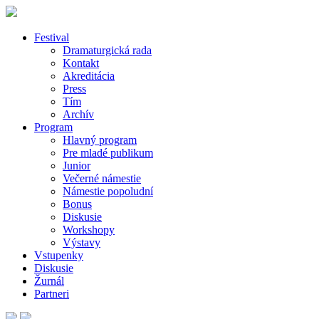
Festival
Dramaturgická rada
Kontakt
Akreditácia
Press
Tím
Archív
Program
Hlavný program
Pre mladé publikum
Junior
Večerné námestie
Námestie popoludní
Bonus
Diskusie
Workshopy
Výstavy
Vstupenky
Diskusie
Žurnál
Partneri