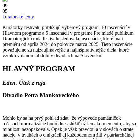
09
05
kurátorské texty
Kurátorky festivalu približujú výberový program: 10 inscenácií v
Hlavnom programe a 5 inscenácií v programe Pre mladé publikum.
Dramaturgická rada festivalu sledovala inscenácie, ktoré mali
premiéru od apríla 2024 do polovice marca 2025. Tieto inscenácie
považujeme za najzaujímavejšie a najinšpiratívnejšie diela, ktoré
vznikli v danom období v divadlách na Slovensku.
HLAVNÝ PROGRAM
Eden. Útek z raja
Divadlo Petra Mankoveckého
Mohlo by sa na prvý pohľad zdať, že výpovede pamätníčok
o časoch normalizácie budú dnes slúžiť už len ako memento, aby sa
minulosť nezopakovala. Opak je však pravdou a v slovách o strate
nádeje, v úvahách o emigrácii aj každodennom žití v patriarchálnej