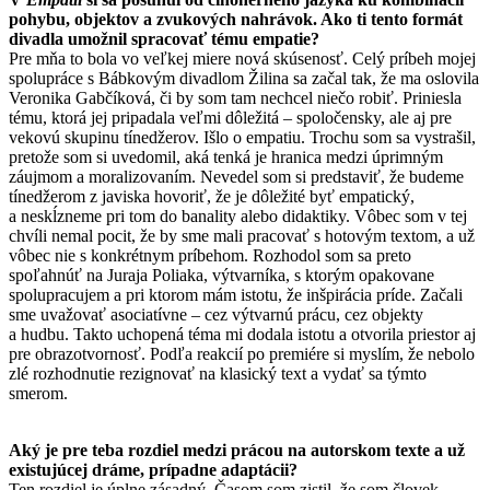
pohybu, objektov a zvukových nahrávok. Ako ti tento formát
divadla umožnil spracovať tému empatie?
Pre mňa to bola vo veľkej miere nová skúsenosť. Celý príbeh mojej
spolupráce s Bábkovým divadlom Žilina sa začal tak, že ma oslovila
Veronika Gabčíková, či by som tam nechcel niečo robiť. Priniesla
tému, ktorá jej pripadala veľmi dôležitá – spoločensky, ale aj pre
vekovú skupinu tínedžerov. Išlo o empatiu. Trochu som sa vystrašil,
pretože som si uvedomil, aká tenká je hranica medzi úprimným
záujmom a moralizovaním. Nevedel som si predstaviť, že budeme
tínedžerom z javiska hovoriť, že je dôležité byť empatický,
a neskĺzneme pri tom do banality alebo didaktiky. Vôbec som v tej
chvíli nemal pocit, že by sme mali pracovať s hotovým textom, a už
vôbec nie s konkrétnym príbehom. Rozhodol som sa preto
spoľahnúť na Juraja Poliaka, výtvarníka, s ktorým opakovane
spolupracujem a pri ktorom mám istotu, že inšpirácia príde. Začali
sme uvažovať asociatívne – cez výtvarnú prácu, cez objekty
a hudbu. Takto uchopená téma mi dodala istotu a otvorila priestor aj
pre obrazotvornosť. Podľa reakcií po premiére si myslím, že nebolo
zlé rozhodnutie rezignovať na klasický text a vydať sa týmto
smerom.
Aký je pre teba rozdiel medzi prácou na autorskom texte a už
existujúcej dráme, prípadne adaptácii?
Ten rozdiel je úplne zásadný. Časom som zistil, že som človek,