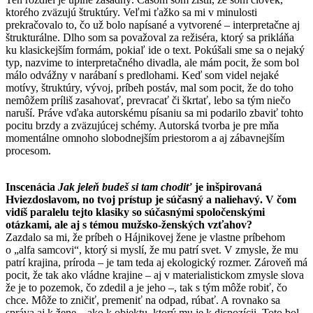
ktorého zväzujú štruktúry. Veľmi ťažko sa mi v minulosti
prekračovalo to, čo už bolo napísané a vytvorené – interpretačne aj
štrukturálne. Dlho som sa považoval za režiséra, ktorý sa prikláňa
ku klasickejším formám, pokiaľ ide o text. Pokúšali sme sa o nejaký
typ, nazvime to interpretačného divadla, ale mám pocit, že som bol
málo odvážny v narábaní s predlohami. Keď som videl nejaké
motívy, štruktúry, vývoj, príbeh postáv, mal som pocit, že do toho
nemôžem príliš zasahovať, prevracať či škrtať, lebo sa tým niečo
naruší. Práve vďaka autorskému písaniu sa mi podarilo zbaviť tohto
pocitu brzdy a zväzujúcej schémy. Autorská tvorba je pre mňa
momentálne omnoho slobodnejším priestorom a aj zábavnejším
procesom.
Inscenácia
Jak jeleň budeš si tam chodiť
je inšpirovaná
Hviezdoslavom, no tvoj prístup je súčasný a naliehavý. V čom
vidíš paralelu tejto klasiky so súčasnými spoločenskými
otázkami, ale aj s témou mužsko-ženských vzťahov?
Zazdalo sa mi, že príbeh o Hájnikovej žene je vlastne príbehom
o „alfa samcovi“, ktorý si myslí, že mu patrí svet. V zmysle, že mu
patrí krajina, príroda – je tam teda aj ekologický rozmer. Zároveň má
pocit, že tak ako vládne krajine – aj v materialistickom zmysle slova
že je to pozemok, čo zdedil a je jeho –, tak s tým môže robiť, čo
chce. Môže to zničiť, premeniť na odpad, rúbať. A rovnako sa
správa aj k žene – ako k objektu, ktorý mu je k dispozícii. Toto bol