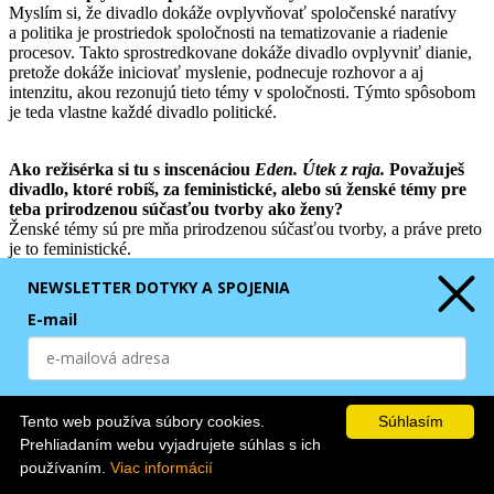
Myslím si, že divadlo dokáže ovplyvňovať spoločenské naratívy
a politika je prostriedok spoločnosti na tematizovanie a riadenie
procesov. Takto sprostredkovane dokáže divadlo ovplyvniť dianie,
pretože dokáže iniciovať myslenie, podnecuje rozhovor a aj
intenzitu, akou rezonujú tieto témy v spoločnosti. Týmto spôsobom
je teda vlastne každé divadlo politické.
Ako režisérka si tu s inscenáciou
Eden. Útek z raja.
Považuješ
divadlo, ktoré robíš, za feministické, alebo sú ženské témy pre
teba prirodzenou súčasťou tvorby ako ženy?
Ženské témy sú pre mňa prirodzenou súčasťou tvorby, a práve preto
je to feministické.
NEWSLETTER DOTYKY A SPOJENIA
V inscenácii
Eden
sa veľmi silno prepája privátne s verejným,
E-mail
minulosť a prítomnosť. Ako ste s dramaturgičkou Katkou
Cvečkovou tvorili text a ako prebiehal výskum?
Vytipovali sme si v našom širšom okolí štyri pamätníčky – štyri
ženy, ktoré mali v období od ‘68 cez sedemdesiate normalizačné
Odoberaním Newslettera súhlasím s
GDPR
.
roky dvadsať, tridsať rokov, a tým pádom boli v podobnom
Tento web používa súbory cookies.
Súhlasím
životnom období ako sme my, dnešné tridsiatničky, dnes a riešili
ODOBERAŤ
Prehliadaním webu vyjadrujete súhlas s ich
podobné témy – kariéru, vzťahy, rodinu, nádeje, frustrácie a tak
ďalej. Spomienky a názory týchto pamätníčok sme prinášali do
používaním.
Viac informácií
rozhovorov s našimi štyrmi herečkami a zisťovali sme, čo máme