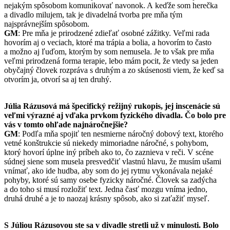
nejakým spôsobom komunikovať navonok. A keďže som herečka
a divadlo milujem, tak je divadelná tvorba pre mňa tým
najsprávnejším spôsobom.
GM
: Pre mňa je prirodzené zdieľať osobné zážitky. Veľmi rada
hovorím aj o veciach, ktoré ma trápia a bolia, a hovorím to často
a možno aj ľuďom, ktorým by som nemusela. Je to však pre mňa
veľmi prirodzená forma terapie, lebo mám pocit, že vtedy sa jeden
obyčajný človek rozpráva s druhým a zo skúsenosti viem, že keď sa
otvorím ja, otvorí sa aj ten druhý.
Júlia Rázusová má špecifický režijný rukopis, jej inscenácie sú
veľmi výrazné aj vďaka prvkom fyzického divadla. Čo bolo pre
vás v tomto ohľade najnáročnejšie?
GM
: Podľa mňa spojiť ten nesmierne náročný dobový text, ktorého
vetné konštrukcie sú niekedy mimoriadne náročné, s pohybom,
ktorý hovorí úplne iný príbeh ako to, čo zaznieva v reči. V scéne
súdnej siene som musela presvedčiť vlastnú hlavu, že musím ušami
vnímať, ako ide hudba, aby som do jej rytmu vykonávala nejaké
pohyby, ktoré sú samy osebe fyzicky náročné. Človek sa zadýcha
a do toho si musí rozložiť text. Jedna časť mozgu vníma jedno,
druhá druhé a je to naozaj krásny spôsob, ako si zaťažiť myseľ.
S Júliou Rázusovou ste sa v divadle stretli už v minulosti. Bolo