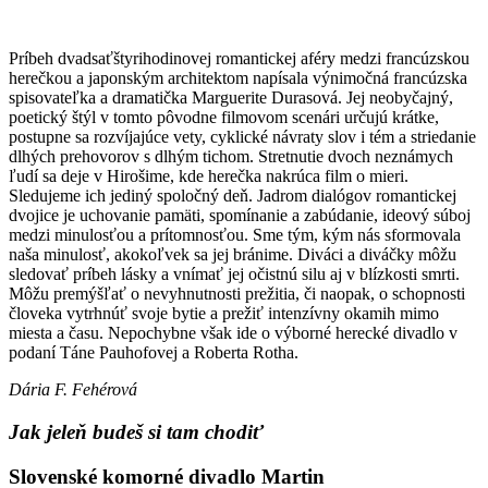
Príbeh dvadsaťštyrihodinovej romantickej aféry medzi francúzskou
herečkou a japonským architektom napísala výnimočná francúzska
spisovateľka a dramatička Marguerite Durasová. Jej neobyčajný,
poetický štýl v tomto pôvodne filmovom scenári určujú krátke,
postupne sa rozvíjajúce vety, cyklické návraty slov i tém a striedanie
dlhých prehovorov s dlhým tichom. Stretnutie dvoch neznámych
ľudí sa deje v Hirošime, kde herečka nakrúca film o mieri.
Sledujeme ich jediný spoločný deň. Jadrom dialógov romantickej
dvojice je uchovanie pamäti, spomínanie a zabúdanie, ideový súboj
medzi minulosťou a prítomnosťou. Sme tým, kým nás sformovala
naša minulosť, akokoľvek sa jej bránime. Diváci a diváčky môžu
sledovať príbeh lásky a vnímať jej očistnú silu aj v blízkosti smrti.
Môžu premýšľať o nevyhnutnosti prežitia, či naopak, o schopnosti
človeka vytrhnúť svoje bytie a prežiť intenzívny okamih mimo
miesta a času. Nepochybne však ide o výborné herecké divadlo v
podaní Táne Pauhofovej a Roberta Rotha.
Dária F. Fehérová
Jak jeleň budeš si tam chodiť
Slovenské komorné divadlo Martin