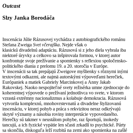
Outcast
Slzy Janka Borodáča
Inscenácia Júlie Rázusovej vychádza z autobiografického románu
Stefana Zweiga
Svet včerajška
. Nejde však o
klasickú divadelnú adaptáciu. Rázusová si z jeho diela vybrala iba
niektoré úryvky a celkovo sa inšpirovala formou, v ktorej autor
konfrontuje svoje prežívanie a spomienky s reflexiou spoločensko-
politického diania z prelomu 19. a 20. storočia v Európe.
V inscenácii sa tak prepájajú Zweigove myšlienky s rôznymi inými
textovými odkazmi, ale najmä autorskými výpoveďami herečiek,
Európaniek a matiek Gabriely Marcinkovej a Anny Jakab
Rakovskej. Naoko nespojiteľné svety režisérka umne zjednocuje do
koherentnej výpovede o prežívaní jednotlivca vo svete, v ktorom
vzrastá extrémny nacionalizmus a kolabuje demokracia. Rázusová
vytvorila komplexnú, mnohovrstevnatú a divadelne štylizovanú
inscenáciu, v ktorej pohyb a práca s rekvizitou neraz odkrývajú
skryté významy a násobia roviny interpretácie vypovedaného.
Herečky sú takmer v neustálom pohybe, raz športujú, inokedy
tancujú, a ich fyzické vypätie len sčasti zrkadlí to psychické. Párty
sa skončila, diskoguľa leží rozbitá na zemi ako spomienka na zašlé