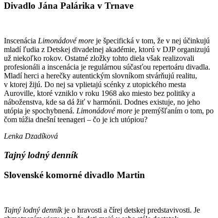
Divadlo Jána Palárika v Trnave
Inscenácia
Limonádové more
je špecifická v tom, že v nej účinkujú
mladí ľudia z Detskej divadelnej akadémie, ktorú v DJP organizujú
už niekoľko rokov. Ostatné zložky tohto diela však realizovali
profesionáli a inscenácia je regulárnou súčasťou repertoáru divadla.
Mladí herci a herečky autentickým slovníkom stvárňujú realitu,
v ktorej žijú. Do nej sa vplietajú scénky z utopického mesta
Auroville, ktoré vzniklo v roku 1968 ako miesto bez politiky a
náboženstva, kde sa dá žiť v harmónii. Dodnes existuje, no jeho
utópia je spochybnená.
Limonádové more
je premýšľaním o tom, po
čom túžia dnešní teenageri – čo je ich utópiou?
Lenka Dzadíková
Tajný lodný denník
Slovenské komorné divadlo Martin
Tajný lodný denník
je o hravosti a čírej detskej predstavivosti. Je