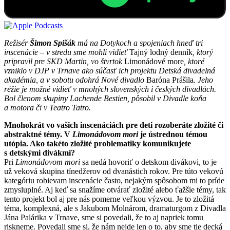
Režisér
Šimon Spišák
má na Dotykoch a spojeniach hneď tri
inscenácie – v stredu sme mohli vidieť
Tajný lodný denník
, ktorý
pripravil pre SKD Martin, vo štvrtok
Limonádové more
, ktoré
vzniklo v DJP v Trnave ako súčasť ich projektu Detská divadelná
akadémia, a v sobotu odohrá Nové divadlo
Baróna Prášila
. Jeho
réžie je možné vidieť v mnohých slovenských i českých divadlách.
Bol členom skupiny Lachende Bestien, pôsobil v Divadle koňa
a motora či v Teatro Tatro.
Mnohokrát vo vašich inscenáciách pre deti rozoberáte zložité či
abstraktné témy. V
Limonádovom mori
je ústrednou témou
utópia. Ako takéto zložité problematiky komunikujete
s detskými divákmi?
Pri
Limonádovom mori
sa nedá hovoriť o detskom divákovi, to je
už veková skupina tínedžerov od dvanástich rokov. Pre túto vekovú
kategóriu robievam inscenácie často, nejakým spôsobom mi to príde
zmysluplné. Aj keď sa snažíme otvárať zložité alebo ťažšie témy, tak
tento projekt bol aj pre nás pomerne veľkou výzvou. Je to zložitá
téma, komplexná, ale s Jakubom Molnárom, dramaturgom z Divadla
Jána Palárika v Trnave, sme si povedali, že to aj napriek tomu
riskneme. Povedali sme si, že nám nejde len o to, aby sme tie decká