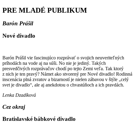
PRE MLADÉ PUBLIKUM
Barón Prášil
Nové divadlo
Barón Prášil vie fascinujúco rozprávať o svojich neuveriteľných
príhodách na vode aj na súši. No nie je jediný. Takých
presvedčivých rozprávačov chodí po tejto Zemi veľa. Tak ktorý
z nich je ten pravý? Námet ako stvorený pre Nové divadlo! Rodinná
inscenácia plná zvratov a bizarností je nielen zábavou v štýle „celý
svet je divadlo“, ale aj anekdotou o chvastúňoch a ich pravdách.
Lenka Dzadíková
Cez okraj
Bratislavské bábkové divadlo