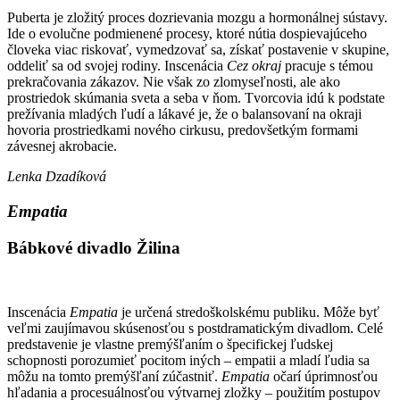
Puberta je zložitý proces dozrievania mozgu a hormonálnej sústavy.
Ide o evolučne podmienené procesy, ktoré nútia dospievajúceho
človeka viac riskovať, vymedzovať sa, získať postavenie v skupine,
oddeliť sa od svojej rodiny. Inscenácia
Cez okraj
pracuje s témou
prekračovania zákazov. Nie však zo zlomyseľnosti, ale ako
prostriedok skúmania sveta a seba v ňom. Tvorcovia idú k podstate
prežívania mladých ľudí a lákavé je, že o balansovaní na okraji
hovoria prostriedkami nového cirkusu, predovšetkým formami
závesnej akrobacie.
Lenka Dzadíková
Empatia
Bábkové divadlo Žilina
Inscenácia
Empatia
je určená stredoškolskému publiku. Môže byť
veľmi zaujímavou skúsenosťou s postdramatickým divadlom. Celé
predstavenie je vlastne premýšľaním o špecifickej ľudskej
schopnosti porozumieť pocitom iných – empatii a mladí ľudia sa
môžu na tomto premýšľaní zúčastniť.
Empatia
očarí úprimnosťou
hľadania a procesuálnosťou výtvarnej zložky – použitím postupov