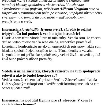
prepájajú rôzne súčasné umelecké prístupy a skúmajú témy
národnej identity, symbolov a vlastenectva. V rozhovore
s kurátorkou tohto projektu, režisérkou
Alžbetou Vrzgulou
sme sa
rozprávali o feministickom prístupe v tvorbe, prepájaní súkromného
s verejným a o tom, či divadlo môže meniť spôsob, akým
premýšľame o svete.
Inscenácia
Slováci ožijú. Hymna pre 21. storočie
je režijný
triptych. Čo bol podnet k vzniku tejto inscenácie?
Hľadala som tému vhodnú pre tri miniatúry. Vedela som, že chcem
dať na jedno miesto vedľa seba dialóg, respektíve priateľskú
kolegiálnu konfrontáciu nejakých umeleckých prístupov, takže som
hľadala spoločnú zjednocujúcu tému. Téma identity a vzťahu
k symbolom mi prišla ako spoločensky veľmi živá – nevediac, aká
živá bude práve v dňoch premiéry.
Vedela si už na začiatku, ktorých režisérov na túto spoluprácu
oslovíš a ako to budeš koncipovať?
Vedela som, že chcem dať priestor ženám. Zároveň som hľadala
ľudí s výrazným rukopisom a keďže nediskriminujeme, tak sa tam
ocitol aj jeden muž.
Inscenácia má podtitul Hymna pre 21. storočie. V čom ťa
zaujala téma hymny?