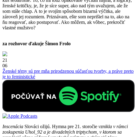
kus sebairónie. To, čo mi totiž opakovane vyčítali najmä, a logicky,
ženské kritičky, je, že je síce super, ako nad tým uvažujem, ale že
som stále chlap. A to je svojím spôsobom bizarná výčitka, ale
zároveň jej rozumiem. Priznávam, ešte som neprišiel na to, ako na
ňu reagovať, ako postupovať. Ako môžem, ak vôbec, prekročiť
vlastné mužstvo?
za rozhovor ďakuje Šimon Frolo
21
06
Ženské témy sú pre mňa prirodzenou súčasťou tvorby, a práve preto
je to feministické
Inscenácia
Slováci ožijú. Hymna pre 21. storočie
vznikla v rámci
zoskupenia Uhol_92 a je divadelných triptychom, v ktorom sa