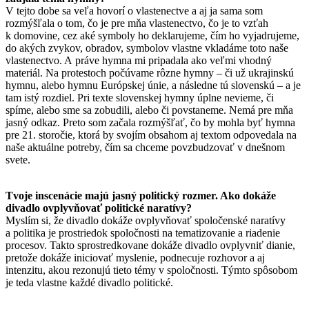
V tejto dobe sa veľa hovorí o vlastenectve a aj ja sama som
rozmýšľala o tom, čo je pre mňa vlastenectvo, čo je to vzťah
k domovine, cez aké symboly ho deklarujeme, čím ho vyjadrujeme,
do akých zvykov, obradov, symbolov vlastne vkladáme toto naše
vlastenectvo. A práve hymna mi pripadala ako veľmi vhodný
materiál. Na protestoch počúvame rôzne hymny – či už ukrajinskú
hymnu, alebo hymnu Európskej únie, a následne tú slovenskú – a je
tam istý rozdiel. Pri texte slovenskej hymny úplne nevieme, či
spíme, alebo sme sa zobudili, alebo či povstaneme. Nemá pre mňa
jasný odkaz. Preto som začala rozmýšľať, čo by mohla byť hymna
pre 21. storočie, ktorá by svojím obsahom aj textom odpovedala na
naše aktuálne potreby, čím sa chceme povzbudzovať v dnešnom
svete.
Tvoje inscenácie majú jasný politický rozmer. Ako dokáže
divadlo ovplyvňovať politické naratívy?
Myslím si, že divadlo dokáže ovplyvňovať spoločenské naratívy
a politika je prostriedok spoločnosti na tematizovanie a riadenie
procesov. Takto sprostredkovane dokáže divadlo ovplyvniť dianie,
pretože dokáže iniciovať myslenie, podnecuje rozhovor a aj
intenzitu, akou rezonujú tieto témy v spoločnosti. Týmto spôsobom
je teda vlastne každé divadlo politické.