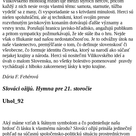
Vilikovského monológ rozdeľuje medzi štyroch hercov, pričom
každý z nich nesie svoju vlastnú tému: samota, starnutie, túžba
vydeliť sa z masy, či vysporiadanie sa s krivdami minulosti. Herci sú
nielen spoluhráčmi, ale aj technikmi, ktorí svojím presne
rozvrhnutým javiskovým konaním dotvárajú ďalšie významy a
vrstvy textu. Porušujú hranicu javisko-hľadisko, angažujú publikum
a pritom sympaticky požmurkávajú, že ide stále iba o hru. Nejde
však o fňukanie nad našou nedostatočnosťou. Je to odvážny útok na
naše vlastenectvo, premýšľanie o tom, čo definuje slovenskosť či
všeobecne, čo formuje identitu človeka, ktorý sa narodí ako súčasť
nejakej krajiny a národa. Herci sú nositeľmi Vilikovského ideí a
úvah o malom Slovensku, no všetky bolestivo pomenované pravdy
vychádzajú z hlboko zakorenenej lásky k tejto krajine.
Dária F. Fehérová
Slováci ožijú. Hymna pre 21. storočie
Uhol_92
Aký máme vzťah k štátnym symbolom a čo podmieňuje našu
hrdosť či lásku k vlastnému národu?
Slováci ožijú
prináša jedinečný
pohľad na súčasnú spoločensko-politickú situáciu prostredníctvom