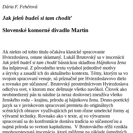
Dária F. Fehérová
Jak jeleň budeš si tam chodiť
Slovenské komorné divadlo Martin
Ak niekto od tohto titulu očakáva klasické spracovanie
Hviezdoslava, ostane sklamaný. Lukáš Brutovský sa v inscenácii
Jak jeleň budeš si tam chodiť
básnickou skladbou
Hájnikova žena
iba inšpiroval. Z pôvodného textu vytiahol jednotlivé motívy
a úryvky a zasadil ich do aktuálneho kontextu. Témy, ktorým sa vo
svojom spracovaní venuje, sú príznačné pre Hviezdoslavovo dielo
a rovnako pre súčasnosť. Brutovský prostredníctvom Hviezdoslava
odkrýva svet, v ktorom moc deštruuje všetko navôkol. Človek ako
neobmedzený pán tu násilne (a neraz doslovne) zneužíva všetko
ženského rodu – krajinu, prírodu aj hájnikovu ženu. Drsno-poetický
jazyk sa v javiskovom spracovaní premieta do originálnych
scénických obrazov využívajúcich pri tom rôzne umelecké formy aj
výtvarné techniky. Rovnako ako v texte, aj vo výtvarnom
spracovaní sa do konfrontácie dostáva tradícia so súčasnosťou a
najmä príroda so svetom kapitalizmu. V Brutovského réžii vznikla
mnohovrstevnatá inscenácia, ktorú môžeme na základe ústredných