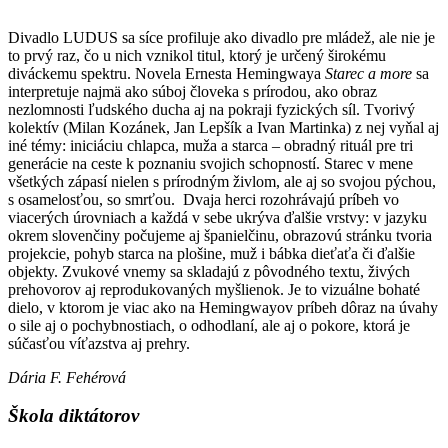
Divadlo LUDUS sa síce profiluje ako divadlo pre mládež, ale nie je
to prvý raz, čo u nich vznikol titul, ktorý je určený širokému
diváckemu spektru. Novela Ernesta Hemingwaya
Starec a more
sa
interpretuje najmä ako súboj človeka s prírodou, ako obraz
nezlomnosti ľudského ducha aj na pokraji fyzických síl. Tvorivý
kolektív (Milan Kozánek, Jan Lepšík a Ivan Martinka) z nej vyňal aj
iné témy: iniciáciu chlapca, muža a starca – obradný rituál pre tri
generácie na ceste k poznaniu svojich schopností. Starec v mene
všetkých zápasí nielen s prírodným živlom, ale aj so svojou pýchou,
s osamelosťou, so smrťou. Dvaja herci rozohrávajú príbeh vo
viacerých úrovniach a každá v sebe ukrýva ďalšie vrstvy: v jazyku
okrem slovenčiny počujeme aj španielčinu, obrazovú stránku tvoria
projekcie, pohyb starca na plošine, muž i bábka dieťaťa či ďalšie
objekty. Zvukové vnemy sa skladajú z pôvodného textu, živých
prehovorov aj reprodukovaných myšlienok. Je to vizuálne bohaté
dielo, v ktorom je viac ako na Hemingwayov príbeh dôraz na úvahy
o sile aj o pochybnostiach, o odhodlaní, ale aj o pokore, ktorá je
súčasťou víťazstva aj prehry.
Dária F. Fehérová
Škola diktátorov