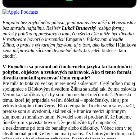
Empatia bez zbytočného pátosu, feminizmus bez klišé a Hviezdoslav
bez smradu naftalínu. Režisér
Lukáš Brutovský
rozbíja formy,
mužský pohľad aj predstavy o tom, čo všetko ešte môže byť divadlo.
V rozhovore hovorí o inscenácii
Empatia
v Bábkovom divadle
Žilina, o práci s výtvarným jazykom aj o tom, ako klasika
Hájnikova
žena
inšpirovala súčasné divadelné dielo
Jak jeleň budeš si tam
chodiť.
V
Empatii
si sa posunul od činoherného jazyka ku kombinácii
pohybu, objektov a zvukových nahrávok. Ako ti tento formát
divadla umožnil spracovať tému empatie?
Pre mňa to bola vo veľkej miere nová skúsenosť. Celý príbeh mojej
spolupráce s Bábkovým divadlom Žilina sa začal tak, že ma oslovila
Veronika Gabčíková, či by som tam nechcel niečo robiť. Priniesla
tému, ktorá jej pripadala veľmi dôležitá – spoločensky, ale aj pre
vekovú skupinu tínedžerov. Išlo o empatiu. Trochu som sa vystrašil,
pretože som si uvedomil, aká tenká je hranica medzi úprimným
záujmom a moralizovaním. Nevedel som si predstaviť, že budeme
tínedžerom z javiska hovoriť, že je dôležité byť empatický,
a neskĺzneme pri tom do banality alebo didaktiky. Vôbec som v tej
chvíli nemal pocit, že by sme mali pracovať s hotovým textom, a už