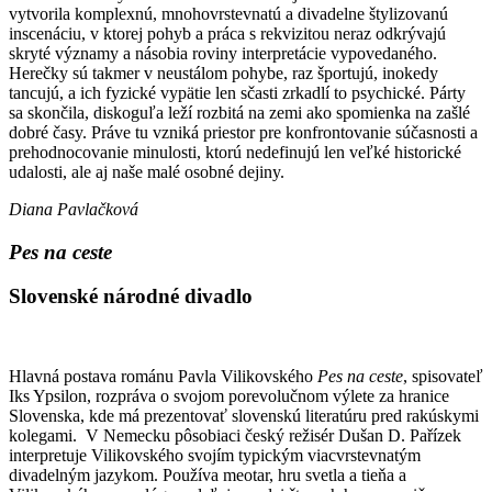
vytvorila komplexnú, mnohovrstevnatú a divadelne štylizovanú
inscenáciu, v ktorej pohyb a práca s rekvizitou neraz odkrývajú
skryté významy a násobia roviny interpretácie vypovedaného.
Herečky sú takmer v neustálom pohybe, raz športujú, inokedy
tancujú, a ich fyzické vypätie len sčasti zrkadlí to psychické. Párty
sa skončila, diskoguľa leží rozbitá na zemi ako spomienka na zašlé
dobré časy. Práve tu vzniká priestor pre konfrontovanie súčasnosti a
prehodnocovanie minulosti, ktorú nedefinujú len veľké historické
udalosti, ale aj naše malé osobné dejiny.
Diana Pavlačková
Pes na ceste
Slovenské národné divadlo
Hlavná postava románu Pavla Vilikovského
Pes na ceste
, spisovateľ
Iks Ypsilon, rozpráva o svojom porevolučnom výlete za hranice
Slovenska, kde má prezentovať slovenskú literatúru pred rakúskymi
kolegami. V Nemecku pôsobiaci český režisér Dušan D. Pařízek
interpretuje Vilikovského svojím typickým viacvrstevnatým
divadelným jazykom. Používa meotar, hru svetla a tieňa a