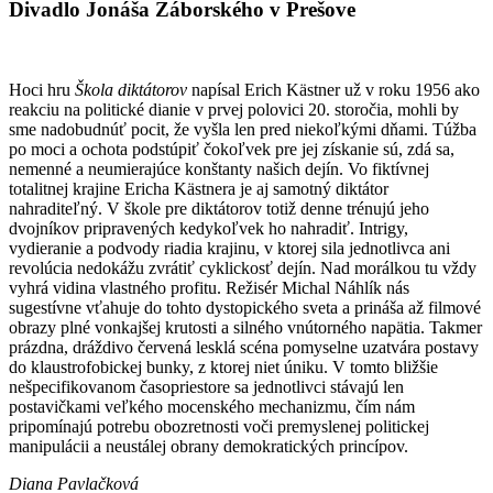
Divadlo Jonáša Záborského v Prešove
Hoci hru
Škola diktátorov
napísal Erich Kästner už v roku 1956 ako
reakciu na politické dianie v prvej polovici 20. storočia, mohli by
sme nadobudnúť pocit, že vyšla len pred niekoľkými dňami. Túžba
po moci a ochota podstúpiť čokoľvek pre jej získanie sú, zdá sa,
nemenné a neumierajúce konštanty našich dejín. Vo fiktívnej
totalitnej krajine Ericha Kästnera je aj samotný diktátor
nahraditeľný. V škole pre diktátorov totiž denne trénujú jeho
dvojníkov pripravených kedykoľvek ho nahradiť. Intrigy,
vydieranie a podvody riadia krajinu, v ktorej sila jednotlivca ani
revolúcia nedokážu zvrátiť cyklickosť dejín. Nad morálkou tu vždy
vyhrá vidina vlastného profitu. Režisér Michal Náhlík nás
sugestívne vťahuje do tohto dystopického sveta a prináša až filmové
obrazy plné vonkajšej krutosti a silného vnútorného napätia. Takmer
prázdna, dráždivo červená lesklá scéna pomyselne uzatvára postavy
do klaustrofobickej bunky, z ktorej niet úniku. V tomto bližšie
nešpecifikovanom časopriestore sa jednotlivci stávajú len
postavičkami veľkého mocenského mechanizmu, čím nám
pripomínajú potrebu obozretnosti voči premyslenej politickej
manipulácii a neustálej obrany demokratických princípov.
Diana Pavlačková