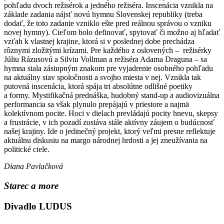
pohľadu dvoch režisérok a jedného režiséra. Inscenácia vznikla na
základe zadania nájsť novú hymnu Slovenskej republiky (treba
dodať, že toto zadanie vzniklo ešte pred reálnou správou o vzniku
novej hymny). Cieľom bolo definovať, spytovať či možno aj hľadať
vzťah k vlastnej krajine, ktorá si v poslednej dobe prechádza
rôznymi zložitými krízami. Pre každého z oslovených – režisérky
Júliu Rázusovú a Silviu Vollman a režiséra Adama Draguna – sa
hymna stala zástupným znakom pre vyjadrenie osobného pohľadu
na aktuálny stav spoločnosti a svojho miesta v nej. Vznikla tak
putovná inscenácia, ktorá spája tri absolútne odlišné poetiky
a formy. Mystifikačná prednáška, hudobný stand-up a audiovizuálna
performancia sa však plynulo prepájajú v priestore a najmä
kolektívnom pocite. Hoci v dielach prevládajú pocity hnevu, skepsy
a frustrácie, v ich pozadí zostáva stále aktívny záujem o budúcnosť
našej krajiny. Ide o jedinečný projekt, ktorý veľmi presne reflektuje
aktuálnu diskusiu na margo národnej hrdosti a jej zneužívania na
politické ciele.
Diana Pavlačková
Starec a more
Divadlo LUDUS