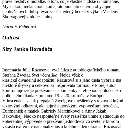
práve trestať, o morálke, o tom, čo je vlastne ľudské či humánne.
Mystickou, melancholickou aj otupnou atmosférou obyčajne
neobyčajných dní sprevádza sústredený herecký výkon Vladeny
Škorvagovej v úlohe Janiny.
Dária F. Fehérová
Outcast
Slzy Janka Borodáča
Inscenácia Júlie Rázusovej vychádza z autobiografického románu
Stefana Zweiga
Svet včerajška
. Nejde však o
klasickú divadelnú adaptáciu. Rázusová si z jeho diela vybrala iba
niektoré úryvky a celkovo sa inšpirovala formou, v ktorej autor
konfrontuje svoje prežívanie a spomienky s reflexiou spoločensko-
politického diania z prelomu 19. a 20. storočia v Európe.
V inscenácii sa tak prepájajú Zweigove myšlienky s rôznymi inými
textovými odkazmi, ale najmä autorskými výpoveďami herečiek,
Európaniek a matiek Gabriely Marcinkovej a Anny Jakab
Rakovskej. Naoko nespojiteľné svety režisérka umne zjednocuje do
koherentnej výpovede o prežívaní jednotlivca vo svete, v ktorom
vzrastá extrémny nacionalizmus a kolabuje demokracia. Rázusová