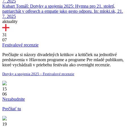
7. 2025
Kubart Tomáš: Dotyky a spojenia 2025: Hymna pro 21. století,
patriarchát v otřesech a empatie jako gesto odporu. In: mloki.sk, 21.
7. 2025
aktuality
31
07
Festivalové recenzie
Prečítajte si názory divadelných kritikov a kritičiek na jednotlivé
predstavenia v Hlavnom programe a programe Pre mladé publikum,
ktoré vychádzali v priebehu festivalu ako overnight recenzie.
Dotyky a spojenia 2025 – Festivalové recenzie
15
06
Nezabudnite
Prečítať tu
19