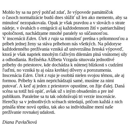
Mohlo by sa na prvý pohľad zdať, že výpovede pamätníčok
o časoch normalizácie budú dnes slúžiť už len ako memento, aby sa
minulosť nezopakovala. Opak je však pravdou a v slovách o strate
nádeje, v úvahách o emigrácii aj každodennom žití v patriarchálnej
spoločnosti, nachádzame mnohé paralely so súčasnosťou.
V inscenácii
Eden. Útek z raja
sa minulosť pretína s prítomnosťou a
príbeh jednej ženy sa stáva príbehom nás všetkých. Na pôdoryse
každodenného prežívania vzniká až univerzálna ženská výpoveď,
ktorá je však napriek mnohým ťaživým dilemám plná vnútornej sily
a odhodlania. Režisérka Alžbeta Vrzgula situovala jednotlivé
príbehy do priestorov, kde dochádza k nútenej blízkosti s cudzími
ľuďmi, no vzniká tu aj oáza krehkej dôvery a porozumenia.
Inscenácia
Eden. Útek z raja
je osobitá nielen svojou témou, ale aj
formou. Príbehy k nám neprichádzajú samé, musíme za nimi
putovať. A keď aj jeden z priestorov opustíme, on žije ďalej. Daná
scéna sa totiž hrá opäť, avšak už s iným obsadením a pre iné
publikum. Paralelne sa tu tak odohrávajú tri verzie inscenácie.
Herečky sa v jednotlivých scénach striedajú, pričom každá z nich
prináša téme novú optiku, tak ako sa individuálne mení naše
prežívanie rovnakej udalosti.
Diana Pavlačková