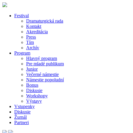
Festival
Dramaturgická rada
Kontakt
Akreditácia
Press
Tím
Archív
Program
Hlavný program
Pre mladé publikum
Junior
Večerné námestie
Námestie popoludní
Bonus
Diskusie
Workshopy
Výstavy
Vstupenky
Diskusie
Žurnál
Partneri