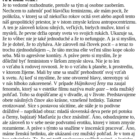
Je to vedomé rozhodnutie, pretože sa tým aj osobne zaoberám.
Nechcem to zahrnúť pod hlavičku feminizmu, ale mám pocit, že
polikríza, v ktorej sa už niekoľko rokov ocitá svet alebo aspoň tento
náš geopolitický priestor, je v istom zmysle krízou antropocentrizmu.
A ten je zároveň krízou silných, veľkých, bielych mužov, ktorí si
mysleli, že pevne držia opraty sveta vo svojich rukách. Ukazuje sa,
že to vôbec nie je také jednoduché a že to nefunguje. A ja si myslím,
že je dobré, že to zlyháva. Ale zároveň má človek pocit – a teraz to
trochu zjednodušujem –, že táto mrcina ešte veľmi silno kope okolo
seba. Má to agresívne kontúry. A práve preto si myslím, že je
dôležité byť feministom v širšom zmysle slova. Nie je to len
o vzťahu k rodovej rovnosti. Je to o vzťahu k planéte, k prostrediu,
v ktorom žijeme. Mali by sme sa snažiť prehodnotiť svoj vzťah
k svetu. Aj keď si myslíme, že sme otvorené hlavy, stereotypy sú
v nás hlboko zakorenené. V prípade
Hájnikovej ženy
ma zaujal
fenomén, ktorý sa v estetike filmu nazýva
male gaze
– teda mužský
pohľad. Toho sa dopúšťame aj v divadle, aj v živote. Predstavujeme
obete násilných činov ako krásne, vznešené hrdinky. Takmer
erotizované. Síce s postavou súcitíme, ale stále je to podivne
dráždivé – napríklad obraz: mladá slovenská deva perie pri potoku
a čierny, bajúzatý Maďarúz ju chce znásilniť. Áno, odsudzujeme to,
ale zároveň to v sebe nesie podvratnú erotiku, ktorej v istom zmysle
rozumieme. A práve s týmto sa snažíme v inscenácii pracovať. Áno,
máme ženskú hrdinku, ale ukázanú cez mužský pohľad. Je v tom aj