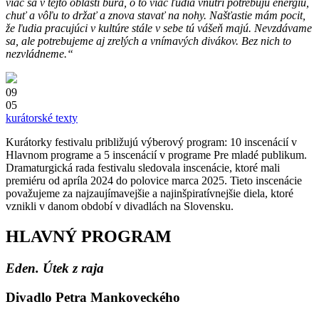
viac sa v tejto oblasti búra, o to viac ľudia vnútri potrebujú energiu,
chuť a vôľu to držať a znova stavať na nohy. Našťastie mám pocit,
že ľudia pracujúci v kultúre stále v sebe tú vášeň majú. Nevzdávame
sa, ale potrebujeme aj zrelých a vnímavých divákov. Bez nich to
nezvládneme.“
09
05
kurátorské texty
Kurátorky festivalu približujú výberový program: 10 inscenácií v
Hlavnom programe a 5 inscenácií v programe Pre mladé publikum.
Dramaturgická rada festivalu sledovala inscenácie, ktoré mali
premiéru od apríla 2024 do polovice marca 2025. Tieto inscenácie
považujeme za najzaujímavejšie a najinšpiratívnejšie diela, ktoré
vznikli v danom období v divadlách na Slovensku.
HLAVNÝ PROGRAM
Eden. Útek z raja
Divadlo Petra Mankoveckého