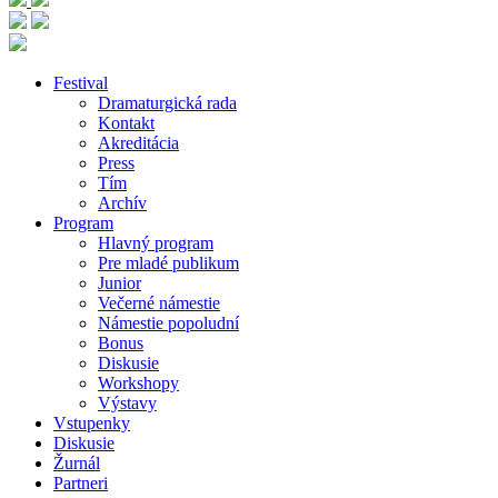
Festival
Dramaturgická rada
Kontakt
Akreditácia
Press
Tím
Archív
Program
Hlavný program
Pre mladé publikum
Junior
Večerné námestie
Námestie popoludní
Bonus
Diskusie
Workshopy
Výstavy
Vstupenky
Diskusie
Žurnál
Partneri