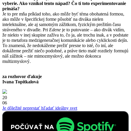
vyberie. Ako vznikol tento nápad? Čo ti toto experimentovanie
prináša?
Je to pre mňa príklad toho, ako môže byť téma obohatená formou,
ako môže v špecifickej forme pôsobiť na diváka nielen
intelektuálne, ale aj samotným zážitkom, fyzickým prežitím času
stráveného v divadle. Pri
Edene
je to putovanie – ako divák vidím,
že niekto v inej skupine zažíva to, čo ja, ale trochu inak, a v podstate
je to metafora medzigeneračnej komunikácie alebo cyklickosti dejín.
To znamená, že nedokážeme prežiť presne to isté, čo iní, ale
dokážeme prežiť niečo podobné, a práve tieto malé rozdiely formujú
náš zážitok – nie mimozmyslový, ale možno dokonca
multizmyslový.
za rozhovor ďakuje
Ivana Topitkalová
20
06
Je dôležité neprestať hľadať ideálny svet