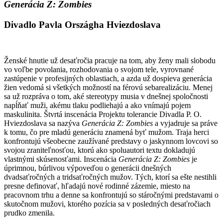
Generácia Z: Zombies
Divadlo Pavla Országha Hviezdoslava
Ženské hnutie už desaťročia pracuje na tom, aby ženy mali slobodu
vo voľbe povolania, rozhodovania o svojom tele, vyrovnané
zastúpenie v profesijných oblastiach, a azda už dospieva generácia
žien vedomá si všetkých možností na férovú sebarealizáciu. Menej
sa už rozpráva o tom, aké stereotypy musia v dnešnej spoločnosti
napĺňať muži, akému tlaku podliehajú a ako vnímajú pojem
maskulinita. Štvrtá inscenácia Projektu tolerancie Divadla P. O.
Hviezdoslava sa nazýva
Generácia Z: Zombies
a vyjadruje sa práve
k tomu, čo pre mladú generáciu znamená byť mužom. Traja herci
konfrontujú všeobecne zaužívané predstavy o jaskynnom lovcovi so
svojou zraniteľnosťou, ktorú ako spoluautori textu dokladujú
vlastnými skúsenosťami. Inscenácia
Generácia Z: Zombies
je
úprimnou, búrlivou výpoveďou o generácii dnešných
dvadsaťročných a tridsaťročných mužov. Tých, ktorí sa ešte nestihli
presne definovať, hľadajú nové rodinné zázemie, miesto na
pracovnom trhu a denne sa konfrontujú so stáročnými predstavami o
skutočnom mužovi, ktorého pozícia sa v posledných desaťročiach
prudko zmenila.