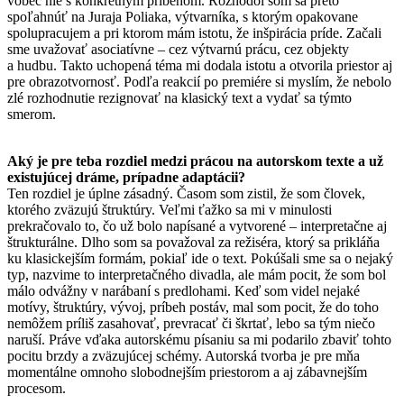
vôbec nie s konkrétnym príbehom. Rozhodol som sa preto
spoľahnúť na Juraja Poliaka, výtvarníka, s ktorým opakovane
spolupracujem a pri ktorom mám istotu, že inšpirácia príde. Začali
sme uvažovať asociatívne – cez výtvarnú prácu, cez objekty
a hudbu. Takto uchopená téma mi dodala istotu a otvorila priestor aj
pre obrazotvornosť. Podľa reakcií po premiére si myslím, že nebolo
zlé rozhodnutie rezignovať na klasický text a vydať sa týmto
smerom.
Aký je pre teba rozdiel medzi prácou na autorskom texte a už
existujúcej dráme, prípadne adaptácii?
Ten rozdiel je úplne zásadný. Časom som zistil, že som človek,
ktorého zväzujú štruktúry. Veľmi ťažko sa mi v minulosti
prekračovalo to, čo už bolo napísané a vytvorené – interpretačne aj
štrukturálne. Dlho som sa považoval za režiséra, ktorý sa prikláňa
ku klasickejším formám, pokiaľ ide o text. Pokúšali sme sa o nejaký
typ, nazvime to interpretačného divadla, ale mám pocit, že som bol
málo odvážny v narábaní s predlohami. Keď som videl nejaké
motívy, štruktúry, vývoj, príbeh postáv, mal som pocit, že do toho
nemôžem príliš zasahovať, prevracať či škrtať, lebo sa tým niečo
naruší. Práve vďaka autorskému písaniu sa mi podarilo zbaviť tohto
pocitu brzdy a zväzujúcej schémy. Autorská tvorba je pre mňa
momentálne omnoho slobodnejším priestorom a aj zábavnejším
procesom.