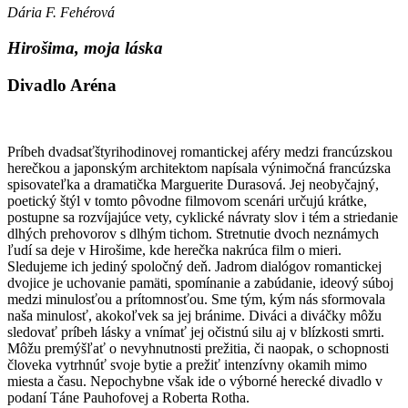
Dária F. Fehérová
Hirošima, moja láska
Divadlo Aréna
Príbeh dvadsaťštyrihodinovej romantickej aféry medzi francúzskou
herečkou a japonským architektom napísala výnimočná francúzska
spisovateľka a dramatička Marguerite Durasová. Jej neobyčajný,
poetický štýl v tomto pôvodne filmovom scenári určujú krátke,
postupne sa rozvíjajúce vety, cyklické návraty slov i tém a striedanie
dlhých prehovorov s dlhým tichom. Stretnutie dvoch neznámych
ľudí sa deje v Hirošime, kde herečka nakrúca film o mieri.
Sledujeme ich jediný spoločný deň. Jadrom dialógov romantickej
dvojice je uchovanie pamäti, spomínanie a zabúdanie, ideový súboj
medzi minulosťou a prítomnosťou. Sme tým, kým nás sformovala
naša minulosť, akokoľvek sa jej bránime. Diváci a diváčky môžu
sledovať príbeh lásky a vnímať jej očistnú silu aj v blízkosti smrti.
Môžu premýšľať o nevyhnutnosti prežitia, či naopak, o schopnosti
človeka vytrhnúť svoje bytie a prežiť intenzívny okamih mimo
miesta a času. Nepochybne však ide o výborné herecké divadlo v
podaní Táne Pauhofovej a Roberta Rotha.