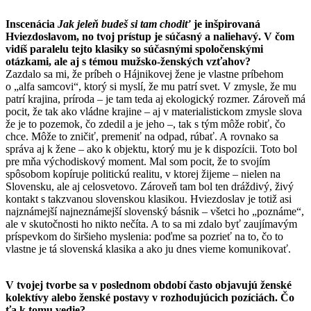
Inscenácia
Jak jeleň budeš si tam chodiť
je inšpirovaná
Hviezdoslavom, no tvoj prístup je súčasný a naliehavý. V čom
vidíš paralelu tejto klasiky so súčasnými spoločenskými
otázkami, ale aj s témou mužsko-ženských vzťahov?
Zazdalo sa mi, že príbeh o Hájnikovej žene je vlastne príbehom
o „alfa samcovi“, ktorý si myslí, že mu patrí svet. V zmysle, že mu
patrí krajina, príroda – je tam teda aj ekologický rozmer. Zároveň má
pocit, že tak ako vládne krajine – aj v materialistickom zmysle slova
že je to pozemok, čo zdedil a je jeho –, tak s tým môže robiť, čo
chce. Môže to zničiť, premeniť na odpad, rúbať. A rovnako sa
správa aj k žene – ako k objektu, ktorý mu je k dispozícii. Toto bol
pre mňa východiskový moment. Mal som pocit, že to svojím
spôsobom kopíruje politickú realitu, v ktorej žijeme – nielen na
Slovensku, ale aj celosvetovo. Zároveň tam bol ten dráždivý, živý
kontakt s takzvanou slovenskou klasikou. Hviezdoslav je totiž asi
najznámejší najneznámejší slovenský básnik – všetci ho „poznáme“,
ale v skutočnosti ho nikto nečíta. A to sa mi zdalo byť zaujímavým
príspevkom do širšieho myslenia: poďme sa pozrieť na to, čo to
vlastne je tá slovenská klasika a ako ju dnes vieme komunikovať.
V tvojej tvorbe sa v poslednom období často objavujú ženské
kolektívy alebo ženské postavy v rozhodujúcich pozíciách. Čo
ťa k tomu vedie?