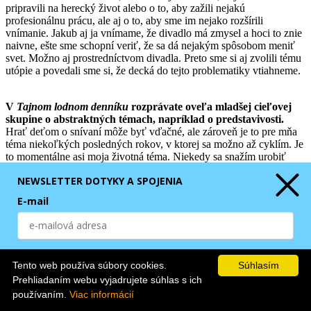
pripravili na herecký život alebo o to, aby zažili nejakú
profesionálnu prácu, ale aj o to, aby sme im nejako rozšírili
vnímanie. Jakub aj ja vnímame, že divadlo má zmysel a hoci to znie
naivne, ešte sme schopní veriť, že sa dá nejakým spôsobom meniť
svet. Možno aj prostredníctvom divadla. Preto sme si aj zvolili tému
utópie a povedali sme si, že decká do tejto problematiky vtiahneme.
V
Tajnom lodnom denníku
rozprávate oveľa mladšej cieľovej
skupine o abstraktných témach, napríklad o predstavivosti.
Hrať deťom o snívaní môže byť vďačné, ale zároveň je to pre mňa
téma niekoľkých posledných rokov, v ktorej sa možno až cyklím. Je
to momentálne asi moja životná téma. Niekedy sa snažím urobiť
inscenáciu pre deti až s politickým presahom. Tieto témy treba však
NEWSLETTER DOTYKY A SPOJENIA
brať viac zoširoka. Deti môžu mať pocit, že sa bavíme o snívaní, ale
hlbším zmyslom môže byť aj nejaká politická imaginácia či
E-mail
schopnosť predstaviť si lepší svet, ktorú podľa mňa strácame.
Ako vyberáte témy pre tú-ktorú vekovú kategóriu?
Odoberaním Newslettera súhlasím s
GDPR
.
Teraz sa cyklím v téme snívania a snažím sa ju napasovať na
Tento web používa súbory cookies.
Súhlasím
prostriedky, ktoré sú určené konkrétnej vekovej skupine. Väčšinou
ODOBERAŤ
Prehliadaním webu vyjadrujete súhlas s ich
si divadlo pri objednávke povie, pre koho by potrebovalo inscenáciu
a mne sa to dosť často nepodarí dodržať. Často začnem skúšať
používaním.
Viac informácií
s tým, že je to určené jednej „vekovke“ a skončí to ako inscenácia