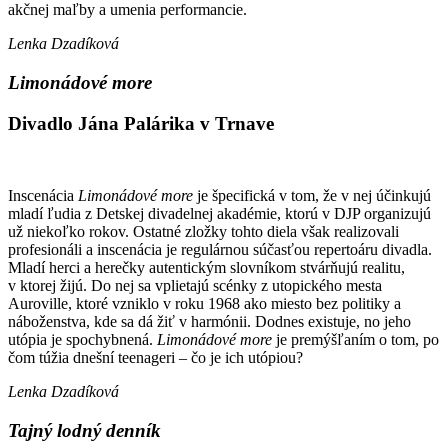
akčnej maľby a umenia performancie.
Lenka Dzadíková
Limonádové more
Divadlo Jána Palárika v Trnave
Inscenácia
Limonádové more
je špecifická v tom, že v nej účinkujú
mladí ľudia z Detskej divadelnej akadémie, ktorú v DJP organizujú
už niekoľko rokov. Ostatné zložky tohto diela však realizovali
profesionáli a inscenácia je regulárnou súčasťou repertoáru divadla.
Mladí herci a herečky autentickým slovníkom stvárňujú realitu,
v ktorej žijú. Do nej sa vplietajú scénky z utopického mesta
Auroville, ktoré vzniklo v roku 1968 ako miesto bez politiky a
náboženstva, kde sa dá žiť v harmónii. Dodnes existuje, no jeho
utópia je spochybnená.
Limonádové more
je premýšľaním o tom, po
čom túžia dnešní teenageri – čo je ich utópiou?
Lenka Dzadíková
Tajný lodný denník