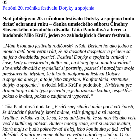
05
Patróni 20. ročníka festivalu Dotyky a spojenia
Nad jubilejným 20. ročníkom festivalu Dotyky a spojenia budú
držať ochrannú ruku – členka umeleckého súboru Činohry
Slovenského národného divadla Táňa Pauhofová a herec a
hudobník Milo Kráľ, jeden zo zakladajúcich členov festivalu.
„Mám k tomuto festivalu rodičovský vzťah. Beriem ho ako jedno z
mojich detí. Som veľmi rád, že už dosiahol dospelosť a prídem sa
na jeho dvadsiatku pozrieť. Festival Dotyky a spojenia vznikal v
čase, kedy neexistovala platforma, na ktorej by sa mohli stretávať
slovenské divadlá a vymieňať si postrehy, pozrieť si navzájom svoje
predstavenia. Myslím, že takouto platformou festival Dotyky
a spojenia dnes je, a to je jeho zmyslom. Konfrontácia, stretnutie,
dotyky a spojenia,“
uviedol Milo Kráľ a podotkol:
„Kritérium pre
dramaturgiu tohto typu festivalu je jednoznačne kvalita, respektíve
pokus o kvalitu, pokus o zaujímavú výpoveď.“
Táňa Pauhofová dodala:
„V súčasnej situácii mám pocit vďačnosti,
že divadelné festivaly, ktoré máme, stále fungujú a sú naozaj
kvalitné. Vďaka za to, že sú, že sa udržiavajú, že sa nerušia ako veľa
vecí v kultúrnej oblasti. Budem naozaj rada, keď si udržia kvalitu,
ktorú majú a budú pokračovať ďalej, lebo kontinuita je tiež veľmi
dôležitá. Kultúra je momentálne vo veľmi náročnej situácii. O čo