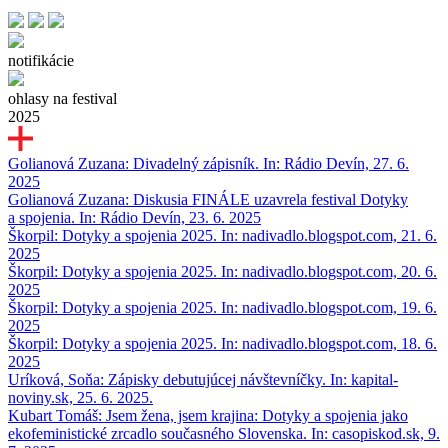
notifikácie
ohlasy na festival
2025
Golianová Zuzana: Divadelný zápisník. In: Rádio Devín, 27. 6.
2025
Golianová Zuzana: Diskusia FINÁLE uzavrela festival Dotyky
a spojenia. In: Rádio Devín, 23. 6. 2025
Škorpil: Dotyky a spojenia 2025. In: nadivadlo.blogspot.com, 21. 6.
2025
Škorpil: Dotyky a spojenia 2025. In: nadivadlo.blogspot.com, 20. 6.
2025
Škorpil: Dotyky a spojenia 2025. In: nadivadlo.blogspot.com, 19. 6.
2025
Škorpil: Dotyky a spojenia 2025. In: nadivadlo.blogspot.com, 18. 6.
2025
Uríková, Soňa: Zápisky debutujúcej návštevníčky. In: kapital-
noviny.sk, 25. 6. 2025.
Kubart Tomáš: Jsem žena, jsem krajina: Dotyky a spojenia jako
ekofeministické zrcadlo současného Slovenska. In: casopiskod.sk, 9.