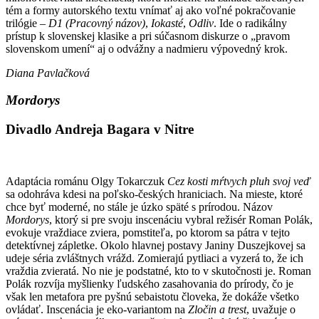
tém a formy autorského textu vnímať aj ako voľné pokračovanie
trilógie –
D1 (Pracovný názov)
,
Iokasté
,
Odliv
. Ide o radikálny
prístup k slovenskej klasike a pri súčasnom diskurze o „pravom
slovenskom umení“ aj o odvážny a nadmieru výpovedný krok.
Diana Pavlačková
Mordorys
Divadlo Andreja Bagara v Nitre
Adaptácia románu Olgy Tokarczuk
Cez kosti mŕtvych pluh svoj veď
sa odohráva kdesi na poľsko-českých hraniciach. Na mieste, ktoré
chce byť moderné, no stále je úzko späté s prírodou. Názov
Mordorys
, ktorý si pre svoju inscenáciu vybral režisér Roman Polák,
evokuje vraždiace zviera, pomstiteľa, po ktorom sa pátra v tejto
detektívnej zápletke. Okolo hlavnej postavy Janiny Duszejkovej sa
udeje séria zvláštnych vrážd. Zomierajú pytliaci a vyzerá to, že ich
vraždia zvieratá. No nie je podstatné, kto to v skutočnosti je. Roman
Polák rozvíja myšlienky ľudského zasahovania do prírody, čo je
však len metafora pre pyšnú sebaistotu človeka, že dokáže všetko
ovládať. Inscenácia je eko-variantom na
Zločin a trest
, uvažuje o