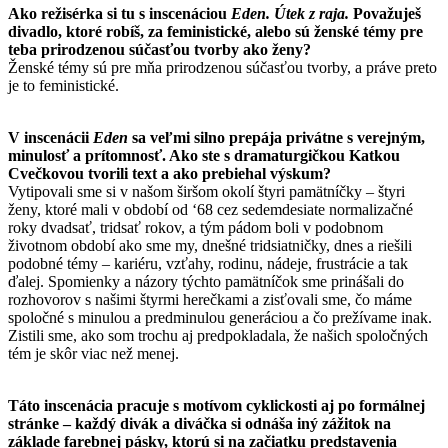
Ako režisérka si tu s inscenáciou
Eden. Útek z raja.
Považuješ
divadlo, ktoré robíš, za feministické, alebo sú ženské témy pre
teba prirodzenou súčasťou tvorby ako ženy?
Ženské témy sú pre mňa prirodzenou súčasťou tvorby, a práve preto
je to feministické.
V inscenácii
Eden
sa veľmi silno prepája privátne s verejným,
minulosť a prítomnosť. Ako ste s dramaturgičkou Katkou
Cvečkovou tvorili text a ako prebiehal výskum?
Vytipovali sme si v našom širšom okolí štyri pamätníčky – štyri
ženy, ktoré mali v období od ‘68 cez sedemdesiate normalizačné
roky dvadsať, tridsať rokov, a tým pádom boli v podobnom
životnom období ako sme my, dnešné tridsiatničky, dnes a riešili
podobné témy – kariéru, vzťahy, rodinu, nádeje, frustrácie a tak
ďalej. Spomienky a názory týchto pamätníčok sme prinášali do
rozhovorov s našimi štyrmi herečkami a zisťovali sme, čo máme
spoločné s minulou a predminulou generáciou a čo prežívame inak.
Zistili sme, ako som trochu aj predpokladala, že našich spoločných
tém je skôr viac než menej.
Táto inscenácia pracuje s motívom cyklickosti aj po formálnej
stránke – každý divák a diváčka si odnáša iný zážitok na
základe farebnej pásky, ktorú si na začiatku predstavenia