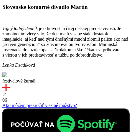
Slovenské komorné divadlo Martin
Tajný lodný denník
je o hravosti a čírej detskej predstavivosti. Je
zhmotnením viery v to, že deti majú v sebe stále dostatok
imaginácie, aj keď nad tými dnešnými mnohí zlomili palicu ako nad
„screen generáciou“ so zdecimovanou tvorivosťou. Martinská
inscenácia dokazuje opak – školákom a školáčkam sa prihovára
s vierou v ich predstavivosť a túžbu po dobrodružstve.
Lenka Dzadíková
festivalový žurnál
21
06
Ako môžem prekročiť vlastné mužstvo?