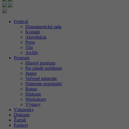
Festival
Dramaturgická rada
Kontakt
Akreditácia
Press
Tím
Archív
Program
Hlavný program
Pre mladé publikum
Junior
Večerné námestie
Námestie popoludní
Bonus
Diskusie
Workshopy
Výstavy
Vstupenky
Diskusie
Žurnál
Partneri