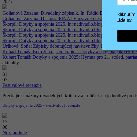
2025
Golianová Zuzana: Divadelný zápisník. In: Rádio Devín, 27. 6. 2025
Kliknutí
Golianová Zuzana: Diskusia FINÁLE uzavrela festival Dotyky a spoje
údajov
Škorpil: Dotyky a spojenia 2025. In: nadivadlo.blogspot.com, 21. 6. 
Škorpil: Dotyky a spojenia 2025. In: nadivadlo.blogspot.com, 20. 6. 
Škorpil: Dotyky a spojenia 2025. In: nadivadlo.blogspot.com, 19. 6. 
Škorpil: Dotyky a spojenia 2025. In: nadivadlo.blogspot.com, 18. 6. 
Uríková, Soňa: Zápisky debutujúcej návštevníčky. In: kapital-noviny.s
Kubart Tomáš: Jsem žena, jsem krajina: Dotyky a spojenia jako ekofe
Kubart Tomáš: Dotyky a spojenia 2025: Hymna pro 21. století, patriarc
aktuality
31
07
Festivalové recenzie
Prečítajte si názory divadelných kritikov a kritičiek na jednotlivé 
Dotyky a spojenia 2025 – Festivalové recenzie
15
06
Nezabudnite