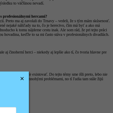
výsledku to väčšinou nevadí.
 s profesionálnymi hercami?
cií. Preto ma aj zavolali do Trnavy – vedeli, že s tým mám skúsenosť.
rené nejaké náhľady na to, čo je herectvo, čím má byť a ako má
noducho k tomu nájdeme cestu inak. Ale som rád, že pri tejto práci
ípu hovadina, keďže to sa mi často stáva v profesionálnych divadlách.
aj činoherní herci – niekedy aj lepšie ako tí, čo tvoria hlavne pre
stuje a ani nemôže existovať. Do tejto témy sme išli preto, lebo nie
 mesto si prešlo mnohými problémami, no tí ľudia tam stále žijú