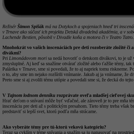
Režisér
Šimon Spišák
má na Dotykoch a spojeniach hneď tri inscenác
v Trnave ako súčasť ich projektu Detská divadelná akadémia, a v so
Lachende Bestien, pôsobil v Divadle koňa a motora či v Teatro Tatro.
Mnohokrát vo vašich inscenáciách pre deti rozoberáte zložité či
divákmi?
Pri
Limonádovom mori
sa nedá hovoriť o detskom divákovi, to je už
zmysluplné. Aj keď sa snažíme otvárať zložité alebo ťažšie témy, ta
Palárika v Trnave, sme si povedali, že to aj napriek tomu riskneme. Pov
o to, aby sme im nejako rozšírili vnímanie. Jakub aj ja vnímame, že 
Preto sme si aj zvolili tému utópie a povedali sme si, že decká do tej
V
Tajnom lodnom denníku
rozprávate oveľa mladšej cieľovej sku
Hrať deťom o snívaní môže byť vďačné, ale zároveň je to pre mňa té
inscenáciu pre deti až s politickým presahom. Tieto témy treba však 
predstaviť si lepší svet, ktorú podľa mňa strácame.
Ako vyberáte témy pre tú-ktorú vekovú kategóriu?
Teraz sa cyklím v téme snívania a snažím sa ju napasovať na prostrie