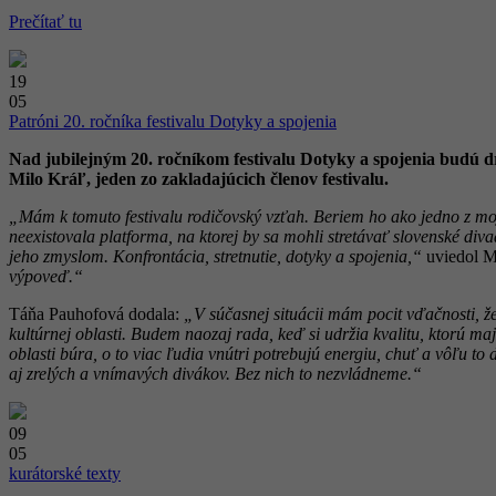
Prečítať tu
19
05
Patróni 20. ročníka festivalu Dotyky a spojenia
Nad jubilejným 20. ročníkom festivalu Dotyky a spojenia budú
Milo Kráľ, jeden zo zakladajúcich členov festivalu.
„Mám k tomuto festivalu rodičovský vzťah. Beriem ho ako jedno z moji
neexistovala platforma, na ktorej by sa mohli stretávať slovenské diva
jeho zmyslom. Konfrontácia, stretnutie, dotyky a spojenia,“
uviedol M
výpoveď.“
Táňa Pauhofová dodala:
„V súčasnej situácii mám pocit vďačnosti, že 
kultúrnej oblasti. Budem naozaj rada, keď si udržia kvalitu, ktorú maj
oblasti búra, o to viac ľudia vnútri potrebujú energiu, chuť a vôľu t
aj zrelých a vnímavých divákov. Bez nich to nezvládneme.“
09
05
kurátorské texty