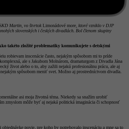
e SKD Martin, vo štvrtok
Limonádové more
, ktoré vzniklo v DJP
 mnohých slovenských i českých divadlách. Bol členom skupiny
Ako takéto zložité problematiky komunikujete s detskými
óriu robievam inscenácie často, nejakým spôsobom mi to príde
éma, komplexná, ale s Jakubom Molnárom, dramaturgom z Divadla Jána
ecký život alebo o to, aby zažili nejakú profesionálnu prácu, ale aj
 dá nejakým spôsobom meniť svet. Možno aj prostredníctvom divadla.
omentálne asi moja životná téma. Niekedy sa snažím urobiť
lbším zmyslom môže byť aj nejaká politická imaginácia či schopnosť
ri objednávke povie, pre koho by potrebovalo inscenáciu a mne sa to