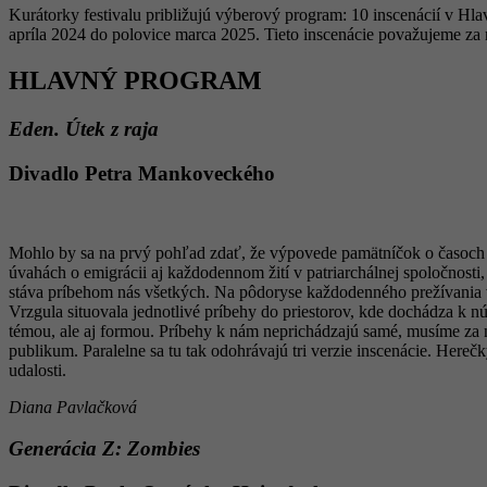
Kurátorky festivalu približujú výberový program: 10 inscenácií v Hl
apríla 2024 do polovice marca 2025. Tieto inscenácie považujeme za n
HLAVNÝ PROGRAM
Eden. Útek z raja
Divadlo Petra Mankoveckého
Mohlo by sa na prvý pohľad zdať, že výpovede pamätníčok o časoch n
úvahách o emigrácii aj každodennom žití v patriarchálnej spoločnost
stáva príbehom nás všetkých. Na pôdoryse každodenného prežívania v
Vrzgula situovala jednotlivé príbehy do priestorov, kde dochádza k n
témou, ale aj formou. Príbehy k nám neprichádzajú samé, musíme za ni
publikum. Paralelne sa tu tak odohrávajú tri verzie inscenácie. Hereč
udalosti.
Diana Pavlačková
Generácia Z: Zombies