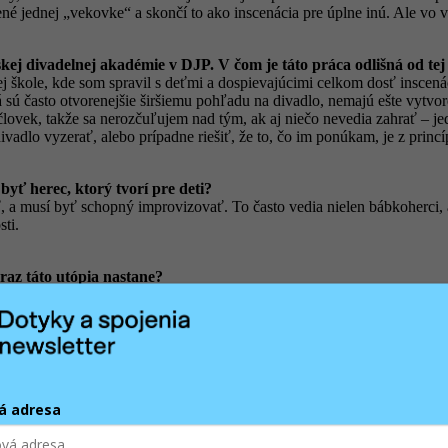
ené jednej „vekovke“ a skončí to ako inscenácia pre úplne inú. Ale vo 
ej divadelnej akadémie v DJP. V čom je táto práca odlišná od tej
ej škole, kde som spravil s deťmi a dospievajúcimi celkom dosť inscená
ká sú často otvorenejšie širšiemu pohľadu na divadlo, nemajú ešte vytvo
ovek, takže sa nerozčuľujem nad tým, ak aj niečo nevedia zahrať – jed
vadlo vyzerať, alebo prípadne riešiť, že to, čo im ponúkam, je z princ
yť herec, ktorý tvorí pre deti?
a musí byť schopný improvizovať. To často vedia nielen bábkoherci, ale 
ti.
raz táto utópia nastane?
hceme hovoriť o tom, ako sa dá utópia vytvoriť, tá z podstaty veci neexi
. Preto sme aj použili ako predlohu knihu
Auroville
od Katarzyny Boni. To
čo dnes vo svete trochu chýba.
á adresa