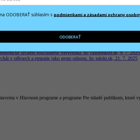
m na ODOBERAŤ súhlasím s
podmienkami a zásadami ochrany osobn
nia. In: Rádio Devín, 23. 6. 2025
2025
2025
2025
ODOBERAŤ
2025
k, 25. 6. 2025.
ministické zrcadlo současného Slovenska. In: casopiskod.sk, 9. 7. 2025
hát v otřesech a empatie jako gesto odporu. In: mloki.sk, 21. 7. 2025
predstavenia v Hlavnom programe a programe Pre mladé publikum, ktoré v