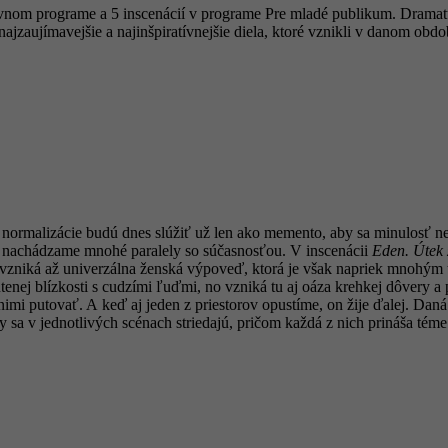
avnom programe a 5 inscenácií v programe Pre mladé publikum. Dramatur
ajzaujímavejšie a najinšpiratívnejšie diela, ktoré vznikli v danom obd
ormalizácie budú dnes slúžiť už len ako memento, aby sa minulosť nez
i, nachádzame mnohé paralely so súčasnosťou. V inscenácii
Eden. Útek 
zniká až univerzálna ženská výpoveď, ktorá je však napriek mnohým ť
útenej blízkosti s cudzími ľuďmi, no vzniká tu aj oáza krehkej dôvery 
mi putovať. A keď aj jeden z priestorov opustíme, on žije ďalej. Daná 
ky sa v jednotlivých scénach striedajú, pričom každá z nich prináša tém