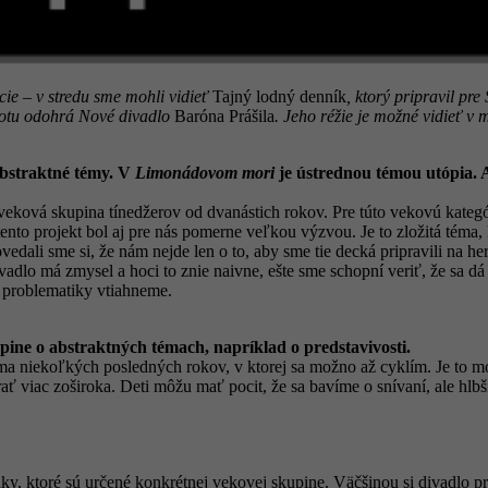
ie – v stredu sme mohli vidieť
Tajný lodný denník
, ktorý pripravil pr
botu odohrá Nové divadlo
Baróna Prášila
. Jeho réžie je možné vidieť v
 abstraktné témy. V
Limonádovom mori
je ústrednou témou utópia. 
 veková skupina tínedžerov od dvanástich rokov. Pre túto vekovú kateg
k tento projekt bol aj pre nás pomerne veľkou výzvou. Je to zložitá t
edali sme si, že nám nejde len o to, aby sme tie decká pripravili na her
divadlo má zmysel a hoci to znie naivne, ešte sme schopní veriť, že sa
to problematiky vtiahneme.
pine o abstraktných témach, napríklad o predstavivosti.
ma niekoľkých posledných rokov, v ktorej sa možno až cyklím. Je to m
brať viac zoširoka. Deti môžu mať pocit, že sa bavíme o snívaní, ale h
dky, ktoré sú určené konkrétnej vekovej skupine. Väčšinou si divadlo p