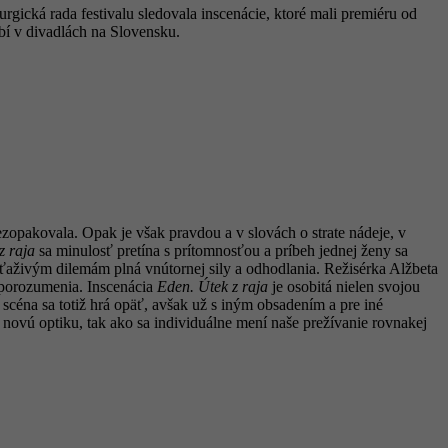
gická rada festivalu sledovala inscenácie, ktoré mali premiéru od
obí v divadlách na Slovensku.
opakovala. Opak je však pravdou a v slovách o strate nádeje, v
z raja
sa minulosť pretína s prítomnosťou a príbeh jednej ženy sa
aživým dilemám plná vnútornej sily a odhodlania. Režisérka Alžbeta
a porozumenia. Inscenácia
Eden. Útek z raja
je osobitá nielen svojou
scéna sa totiž hrá opäť, avšak už s iným obsadením a pre iné
e novú optiku, tak ako sa individuálne mení naše prežívanie rovnakej