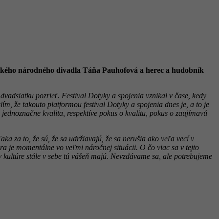
nského národného divadla Táňa Pauhofová a herec a hudobník
vadsiatku pozrieť. Festival Dotyky a spojenia vznikal v čase, kedy
ím, že takouto platformou festival Dotyky a spojenia dnes je, a to je
e jednoznačne kvalita, respektíve pokus o kvalitu, pokus o zaujímavú
ka za to, že sú, že sa udržiavajú, že sa nerušia ako veľa vecí v
úra je momentálne vo veľmi náročnej situácii. O čo viac sa v tejto
 v kultúre stále v sebe tú vášeň majú. Nevzdávame sa, ale potrebujeme