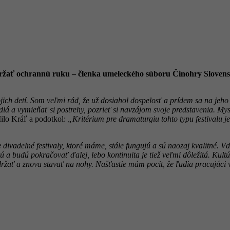
 držať ochrannú ruku – členka umeleckého súboru Činohry Slove
ch detí. Som veľmi rád, že už dosiahol dospelosť a prídem sa na jeho d
dlá a vymieňať si postrehy, pozrieť si navzájom svoje predstavenia. Mysl
ilo Kráľ a podotkol:
„Kritérium pre dramaturgiu tohto typu festivalu j
divadelné festivaly, ktoré máme, stále fungujú a sú naozaj kvalitné. Vďa
ú a budú pokračovať ďalej, lebo kontinuita je tiež veľmi dôležitá. Kult
o držať a znova stavať na nohy. Našťastie mám pocit, že ľudia pracujúci