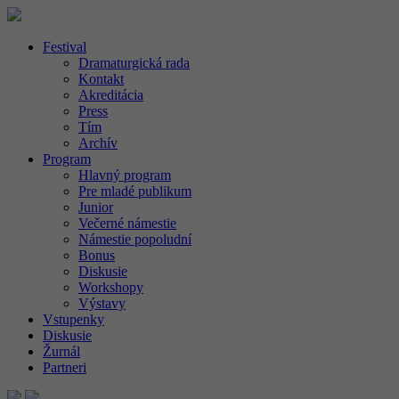
Festival
Dramaturgická rada
Kontakt
Akreditácia
Press
Tím
Archív
Program
Hlavný program
Pre mladé publikum
Junior
Večerné námestie
Námestie popoludní
Bonus
Diskusie
Workshopy
Výstavy
Vstupenky
Diskusie
Žurnál
Partneri