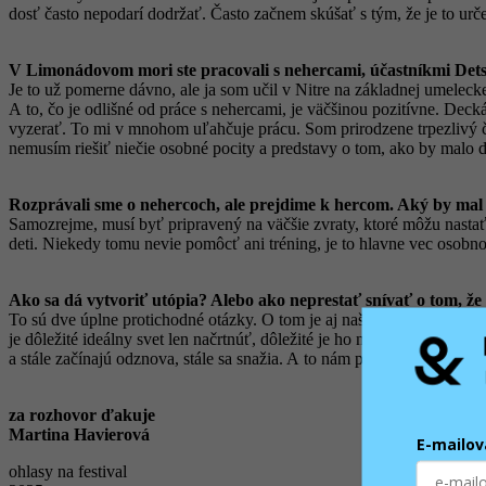
dosť často nepodarí dodržať. Často začnem skúšať s tým, že je to urč
V Limonádovom mori ste pracovali s nehercami, účastníkmi Detsk
Je to už pomerne dávno, ale ja som učil v Nitre na základnej umeleck
A to, čo je odlišné od práce s nehercami, je väčšinou pozitívne. Dec
vyzerať. To mi v mnohom uľahčuje prácu. Som prirodzene trpezlivý čl
nemusím riešiť niečie osobné pocity a predstavy o tom, ako by malo di
Rozprávali sme o nehercoch, ale prejdime k hercom. Aký by mal b
Samozrejme, musí byť pripravený na väčšie zvraty, ktoré môžu nastať, 
deti. Niekedy tomu nevie pomôcť ani tréning, je to hlavne vec osobnos
Ako sa dá vytvoriť utópia? Alebo ako neprestať snívať o tom, že 
To sú dve úplne protichodné otázky. O tom je aj naša inscenácia – nec
je dôležité ideálny svet len načrtnúť, dôležité je ho neprestať hľadať
a stále začínajú odznova, stále sa snažia. A to nám prišlo ako niečo, 
za rozhovor ďakuje
Martina Havierová
E-mailov
ohlasy na festival