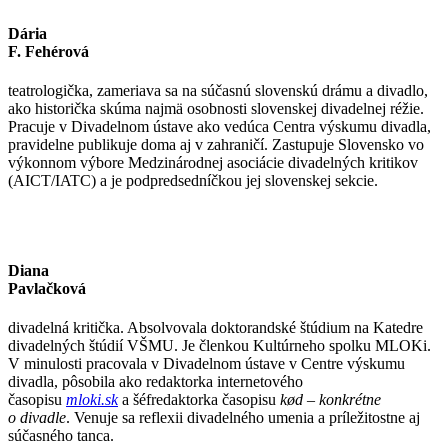
Dária
F. Fehérová
teatrologička, zameriava sa na súčasnú slovenskú drámu a divadlo,
ako historička skúma najmä osobnosti slovenskej divadelnej réžie.
Pracuje v Divadelnom ústave ako vedúca Centra výskumu divadla,
pravidelne publikuje doma aj v zahraničí. Zastupuje Slovensko vo
výkonnom výbore Medzinárodnej asociácie divadelných kritikov
(AICT/IATC) a je podpredsedníčkou jej slovenskej sekcie.
Diana
Pavlačková
divadelná kritička. Absolvovala doktorandské štúdium na Katedre
divadelných štúdií VŠMU. Je členkou Kultúrneho spolku MLOKi.
V minulosti pracovala v Divadelnom ústave v Centre výskumu
divadla, pôsobila ako redaktorka internetového
časopisu
mloki.sk
a šéfredaktorka časopisu
kød – konkrétne
o divadle
. Venuje sa reflexii divadelného umenia a príležitostne aj
súčasného tanca.