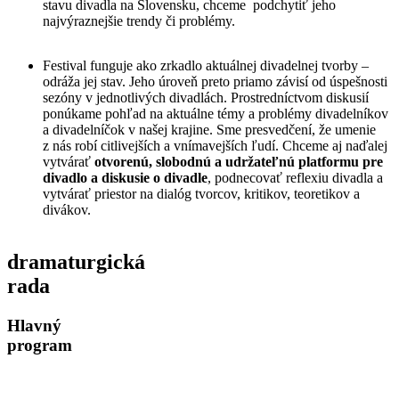
stavu divadla na Slovensku, chceme podchytiť jeho
najvýraznejšie trendy či problémy.
Festival funguje ako zrkadlo aktuálnej divadelnej tvorby –
odráža jej stav. Jeho úroveň preto priamo závisí od úspešnosti
sezóny v jednotlivých divadlách. Prostredníctvom diskusií
ponúkame pohľad na aktuálne témy a problémy divadelníkov
a divadelníčok v našej krajine. Sme presvedčení, že umenie
z nás robí citlivejších a vnímavejších ľudí. Chceme aj naďalej
vytvárať
otvorenú, slobodnú a udržateľnú platformu
pre
divadlo a diskusie o divadle
, podnecovať reflexiu divadla a
vytvárať priestor na dialóg tvorcov, kritikov, teoretikov a
divákov.
dramaturgická
rada
Hlavný
program