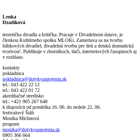
Lenka
Dzadíková
teoretička divadla a kritička. Pracuje v Divadelnom ústave, je
členkou Kultúrneho spolku MLOKi. Zameriava sa na tvorbu
bábkových divadiel, divadelnú tvorbu pre deti a detskú dramatickú
tvorivosť. Publikuje v zborníkoch, tlači, internetových časopisoch aj
v rozhlase.
kontakty
pokladnica
pokladnica@dotykyaspojenia.sk
tel.: 043 422 22 12
tel.: 043 422 01 72
akreditačné stredisko
tel.: +421 905 267 648
k dispozícii od pondelka 16. 06. do nedele 22. 06.
festivalový Štáb
Monika Michnová
program
monika@dotykyaspojenia.sk
0905 366 664