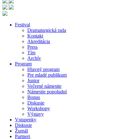
Festival
Dramaturgická rada
Kontakt
Akreditácia
Press
Tím
Archív
Program
Hlavný program
Pre mladé publikum
Junior
Večerné námestie
Námestie popoludní
Bonus
Diskusie
Workshopy
Výstavy
Vstupenky
Diskusie
Žurnál
Partneri