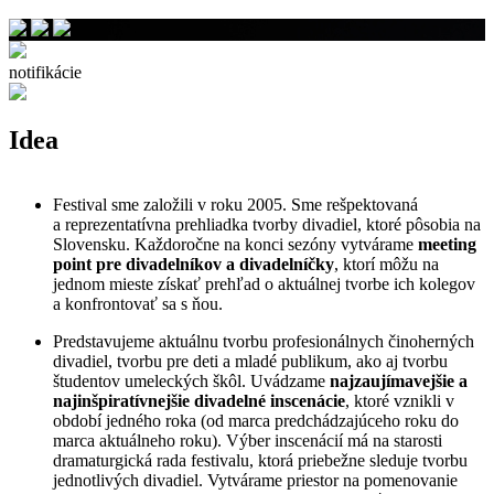
notifikácie
Idea
Festival sme založili v roku 2005. Sme rešpektovaná
a reprezentatívna prehliadka tvorby divadiel, ktoré pôsobia na
Slovensku. Každoročne na konci sezóny vytvárame
meeting
point
pre divadelníkov a divadelníčky
, ktorí môžu na
jednom mieste získať prehľad o aktuálnej tvorbe ich kolegov
a konfrontovať sa s ňou.
Predstavujeme aktuálnu tvorbu profesionálnych činoherných
divadiel, tvorbu pre deti a mladé publikum, ako aj tvorbu
študentov umeleckých škôl. Uvádzame
najzaujímavejšie a
najinšpiratívnejšie divadelné inscenácie
, ktoré vznikli v
období jedného roka (od marca predchádzajúceho roku do
marca aktuálneho roku). Výber inscenácií má na starosti
dramaturgická rada festivalu, ktorá priebežne sleduje tvorbu
jednotlivých divadiel. Vytvárame priestor na pomenovanie