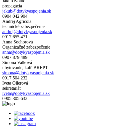
Jakub Kotúč
propagácia
jakub@dotykyaspojenia.sk
0904 042 904
Andrej Agricola
technické zabezpečenie
andrej@dotykyaspojenia.sk
0917 655 471
Anna Sochorová
Organizačné zabezpečenie
anna@dotykyaspojenia.sk
0907 879 489
Simona Valková
ubytovanie, kafé BREPT
simona@dotykyaspojenia.sk
0917 504 232
Iveta Ollerová
sekretariát
iveta@dotykyaspojenia.sk
0905 305 632