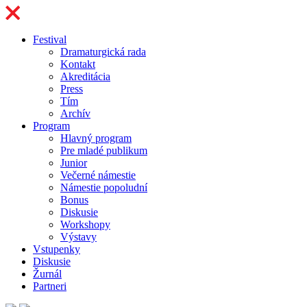
Festival
Dramaturgická rada
Kontakt
Akreditácia
Press
Tím
Archív
Program
Hlavný program
Pre mladé publikum
Junior
Večerné námestie
Námestie popoludní
Bonus
Diskusie
Workshopy
Výstavy
Vstupenky
Diskusie
Žurnál
Partneri