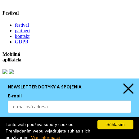
Festival
festival
partneri
kontakt
GDPR
Mobilná
aplikácia
E-mail
NEWSLETTER DOTYKY A SPOJENIA
E-mail
Súhlasím s
GDPR
Odoberaním Newslettera súhlasím s
GDPR
.
ODOBERAŤ NEWSLETTER
Tento web používa súbory cookies.
Súhlasím
ODOBERAŤ
Prehliadaním webu vyjadrujete súhlas s ich
používaním.
Viac informácií