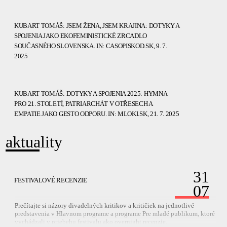
KUBART TOMÁŠ: JSEM ŽENA, JSEM KRAJINA: DOTYKY A
SPOJENIA JAKO EKOFEMINISTICKÉ ZRCADLO
SOUČASNÉHO SLOVENSKA. IN: CASOPISKOD.SK, 9. 7.
2025
KUBART TOMÁŠ: DOTYKY A SPOJENIA 2025: HYMNA
PRO 21. STOLETÍ, PATRIARCHÁT V OTŘESECH A
EMPATIE JAKO GESTO ODPORU. IN: MLOKI.SK, 21. 7. 2025
aktuality
31
FESTIVALOVÉ RECENZIE
07
Prečítajte si názory divadelných kritikov a kritičiek na jednotlivé
predstavenia v Hlavnom programe a programe Pre mladé publikum, ktoré
vychádzali v priebehu festivalu ako overnight recenzie.