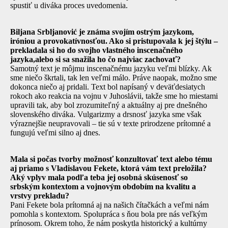
spustiť u diváka proces uvedomenia.
Biljana Srbljanović je známa svojím ostrým jazykom,
iróniou a provokatívnosťou. Ako si pristupovala k jej štýlu –
prekladala si ho do svojho vlastného inscenačného
jazyka,alebo si sa snažila ho čo najviac zachovať?
Samotný text je môjmu inscenačnému jazyku veľmi blízky. Ak
sme niečo škrtali, tak len veľmi málo. Práve naopak, možno sme
dokonca niečo aj pridali. Text bol napísaný v deväťdesiatych
rokoch ako reakcia na vojnu v Juhoslávii, takže sme ho miestami
upravili tak, aby bol zrozumiteľný a aktuálny aj pre dnešného
slovenského diváka. Vulgarizmy a drsnosť jazyka sme však
výraznejšie neupravovali – tie sú v texte prirodzene prítomné a
fungujú veľmi silno aj dnes.
Mala si počas tvorby možnosť konzultovať text alebo tému
aj priamo s Vladislavou Fekete, ktorá vám text preložila?
Aký vplyv mala podľa teba jej osobná skúsenosť so
srbským kontextom a vojnovým obdobím na kvalitu a
vrstvy prekladu?
Pani Fekete bola prítomná aj na našich čítačkách a veľmi nám
pomohla s kontextom. Spolupráca s ňou bola pre nás veľkým
prínosom. Okrem toho, že nám poskytla historický a kultúrny