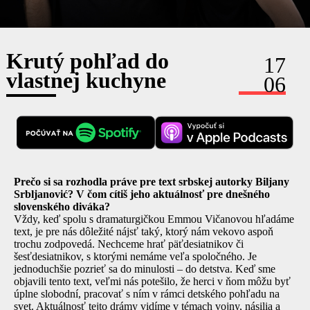
Krutý pohľad do
17
vlastnej kuchyne
06
Prečo si sa rozhodla práve pre text srbskej autorky Biljany
Srbljanović? V čom cítiš jeho aktuálnosť pre dnešného
slovenského diváka?
Vždy, keď spolu s dramaturgičkou Emmou Vičanovou hľadáme
text, je pre nás dôležité nájsť taký, ktorý nám vekovo aspoň
trochu zodpovedá. Nechceme hrať päťdesiatnikov či
šesťdesiatnikov, s ktorými nemáme veľa spoločného. Je
jednoduchšie pozrieť sa do minulosti – do detstva. Keď sme
objavili tento text, veľmi nás potešilo, že herci v ňom môžu byť
úplne slobodní, pracovať s ním v rámci detského pohľadu na
svet. Aktuálnosť tejto drámy vidíme v témach vojny, násilia a