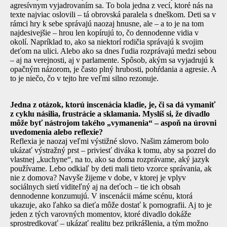
agresívnym vyjadrovaním sa. To bola jedna z vecí, ktoré nás na
texte najviac oslovili – tá obrovská paralela s dneškom. Deti sa v
rámci hry k sebe správajú naozaj hnusne, ale – a to je na tom
najdesivejšie – hrou len kopírujú to, čo dennodenne vidia v
okolí. Napríklad to, ako sa niektorí rodičia správajú k svojim
deťom na ulici. Alebo ako sa dnes ľudia rozprávajú medzi sebou
– aj na verejnosti, aj v parlamente. Spôsob, akým sa vyjadrujú k
opačným názorom, je často plný hrubosti, pohŕdania a agresie. A
to je niečo, čo v tejto hre veľmi silno rezonuje.
Jedna z otázok, ktorú inscenácia kladie, je, či sa dá vymaniť
z cyklu násilia, frustrácie a sklamania. Myslíš si, že divadlo
môže byť nástrojom takého „vymanenia“ – aspoň na úrovni
uvedomenia alebo reflexie?
Reflexia je naozaj veľmi výstižné slovo. Našim zámerom bolo
ukázať výstražný prst – priviesť diváka k tomu, aby sa pozrel do
vlastnej „kuchyne“, na to, ako sa doma rozprávame, aký jazyk
používame. Lebo odkiaľ by deti mali tieto vzorce správania, ak
nie z domova? Navyše žijeme v dobe, v ktorej je vplyv
sociálnych sietí viditeľný aj na deťoch – tie ich obsah
dennodenne konzumujú. V inscenácii máme scénu, ktorá
ukazuje, ako ľahko sa dieťa môže dostať k pornografii. Aj to je
jeden z tých varovných momentov, ktoré divadlo dokáže
sprostredkovať – ukázať realitu bez prikrášlenia, a tým možno