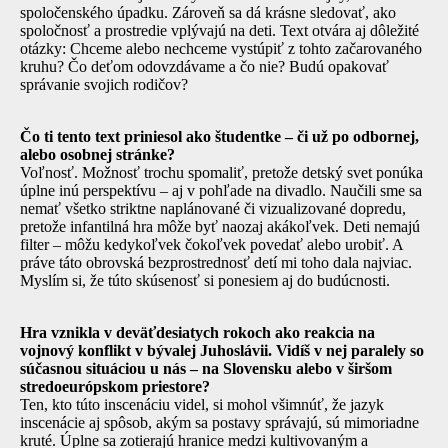
spoločenského úpadku. Zároveň sa dá krásne sledovať, ako
spoločnosť a prostredie vplývajú na deti. Text otvára aj dôležité
otázky: Chceme alebo nechceme vystúpiť z tohto začarovaného
kruhu? Čo deťom odovzdávame a čo nie? Budú opakovať
správanie svojich rodičov?
Čo ti tento text priniesol ako študentke – či už po odbornej,
alebo osobnej stránke?
Voľnosť. Možnosť trochu spomaliť, pretože detský svet ponúka
úplne inú perspektívu – aj v pohľade na divadlo. Naučili sme sa
nemať všetko striktne naplánované či vizualizované dopredu,
pretože infantilná hra môže byť naozaj akákoľvek. Deti nemajú
filter – môžu kedykoľvek čokoľvek povedať alebo urobiť. A
práve táto obrovská bezprostrednosť detí mi toho dala najviac.
Myslím si, že túto skúsenosť si ponesiem aj do budúcnosti.
Hra vznikla v deväťdesiatych rokoch ako reakcia na
vojnový konflikt v bývalej Juhoslávii. Vidíš v nej paralely so
súčasnou situáciou u nás – na Slovensku alebo v širšom
stredoeurópskom priestore?
Ten, kto túto inscenáciu videl, si mohol všimnúť, že jazyk
inscenácie aj spôsob, akým sa postavy správajú, sú mimoriadne
kruté. Úplne sa zotierajú hranice medzi kultivovaným a