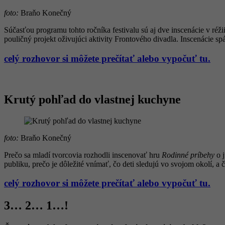
foto:
Braňo Konečný
Súčasťou programu tohto ročníka festivalu sú aj dve inscenácie v réži
pouličný projekt oživujúci aktivity Frontového divadla. Inscenácie spá
celý rozhovor si môžete prečítať alebo vypočuť tu.
Krutý pohľad do vlastnej kuchyne
foto:
Braňo Konečný
Prečo sa mladí tvorcovia rozhodli inscenovať hru
Rodinné príbehy
o j
publiku, prečo je dôležité vnímať, čo deti sledujú vo svojom okolí, a
celý rozhovor si môžete prečítať alebo vypočuť tu.
3… 2… 1…!