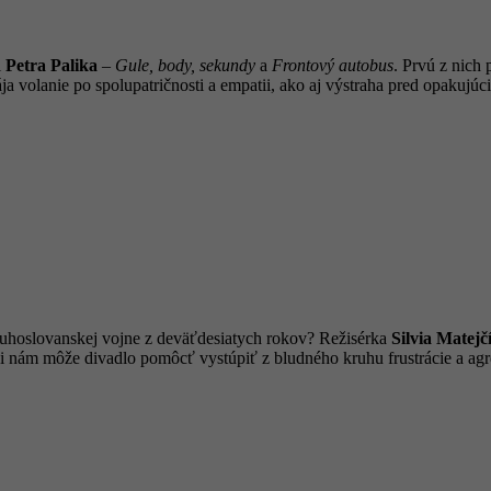
i
Petra Palika
–
Gule, body, sekundy
a
Frontový autobus
. Prvú z nich
ja volanie po spolupatričnosti a empatii, ako aj výstraha pred opakujúc
uhoslovanskej vojne z deväťdesiatych rokov? Režisérka
Silvia Matejč
 či nám môže divadlo pomôcť vystúpiť z bludného kruhu frustrácie a agr