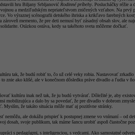
stavili hru Biljany Srbljanović
Rodinné príbehy
. Poslucháčky réžie a
dí vojnou a medziľudským nepriateľstvom zničených vzťahov. Na prvý p
orce. Vo výraznej scénografii detského ihriska a krikľavo farebných k
ár a zároveň memento, že pre deti nemusí byť zásadný obsah slov, ale n
a solidarite. Otázkou ostáva, kedy sa takéhoto sveta môžeme dočkať.
túru tak, že budú robiť to, čo už celé veky robia. Nastavovať zrkadlo
to znie ako klišé, ale v konečnom dôsledku práve divadlo a ľudia v ňo
ovať kultúru inak než tak, že ju budú vytvárať. Dôležité je, aby existo
msi mobilizujúca a dalo by sa povedať, že pre divadlo v dobrom zmysle
ť. Myslím, že takáto situácia môže mať aj pozitívne stránky.
sť nemôžu, ale dokážu prispieť k postupnej zmene vo vnímaní – od de
svoj dosah, svoje publikum, tak máme šancu urobiť aspoň čiastočne pozit
olupráci s pedagógmi, s inteligenciou, s vedcami. Ako samostatné odve