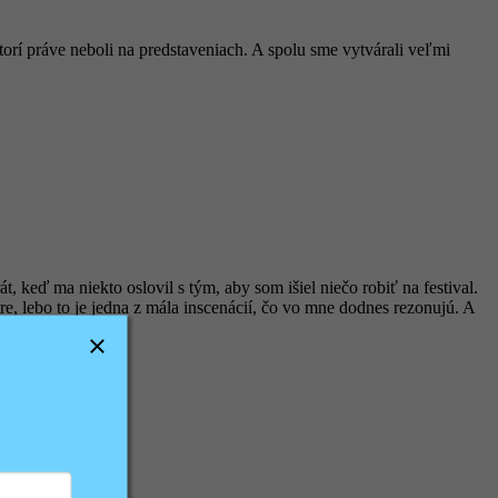
torí práve neboli na predstaveniach. A spolu sme vytvárali veľmi
t, keď ma niekto oslovil s tým, aby som išiel niečo robiť na festival.
e, lebo to je jedna z mála inscenácií, čo vo mne dodnes rezonujú. A
gramu môže dostať.