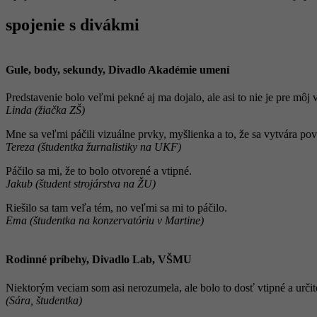
spojenie s divákmi
Gule, body, sekundy, Divadlo Akadémie umení
Predstavenie bolo veľmi pekné aj ma dojalo, ale asi to nie je pre môj 
Linda (žiačka ZŠ)
Mne sa veľmi páčili vizuálne prvky, myšlienka a to, že sa vytvára po
Tereza (študentka žurnalistiky na UKF)
Páčilo sa mi, že to bolo otvorené a vtipné.
Jakub (študent strojárstva na ŽU)
Riešilo sa tam veľa tém, no veľmi sa mi to páčilo.
Ema (študentka na konzervatóriu v Martine)
Rodinné príbehy, Divadlo Lab, VŠMU
Niektorým veciam som asi nerozumela, ale bolo to dosť vtipné a určite 
(Sára, študentka)