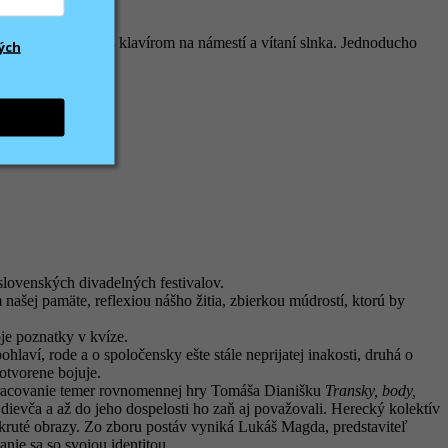
vory o štvrtej ráno s klavírom na námestí a vítaní slnka. Jednoducho
ých
 slovenských divadelných festivalov.
 našej pamäte, reflexiou nášho žitia, zbierkou múdrostí, ktorú by
je poznatky v kvíze.
hlaví, rode a o spoločensky ešte stále neprijatej inakosti, druhá o
 otvorene bojuje.
 spracovanie temer rovnomennej hry Tomáša Dianišku
Transky, body,
ievča a až do jeho dospelosti ho zaň aj považovali. Herecký kolektív
e kruté obrazy. Zo zboru postáv vyniká Lukáš Magda, predstaviteľ
nie sa so svojou identitou.