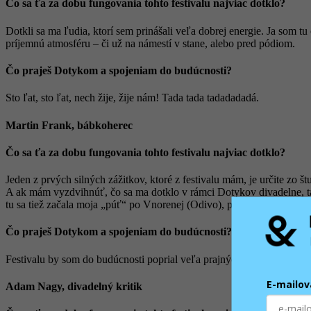
Čo sa ťa za dobu fungovania tohto festivalu najviac dotklo?
Dotkli sa ma ľudia, ktorí sem prinášali veľa dobrej energie. Ja som t
príjemnú atmosféru – či už na námestí v stane, alebo pred pódiom.
Čo praješ Dotykom a spojeniam do budúcnosti?
Sto ľat, sto ľat, nech žije, žije nám! Tada tada tadadadadá.
Martin Frank, bábkoherec
Čo sa ťa za dobu fungovania tohto festivalu najviac dotklo?
Jeden z prvých silných zážitkov, ktoré z festivalu mám, je určite zo št
A ak mám vyzdvihnúť, čo sa ma dotklo v rámci Dotykov divadelne, t
tu sa tiež začala moja „púť“ po Vnorenej (Odivo), pretože tu som túto
Čo praješ Dotykom a spojeniam do budúcnosti?
Festivalu by som do budúcnosti poprial veľa prajných divákov, šťast
E-mailov
Adam Nagy, divadelný kritik