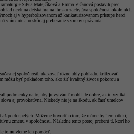
 dramaturgie Silvia Matejčíková a Emma Vičanová postavili pred
ohľad nevinná detská hra na ihrisku zachytáva spoločnosť okolo nich
ostýmoch aj v hyperbolizovanom až karikaturizovanom prístupe herci
ajmä vnímanie a neskôr aj preberanie vzorcov správania.
 súčasnej spoločnosti, ukazovať rôzne uhly pohľadu, kritizovať
m môžu byť príkladom toho, ako žiť kvalitný život s pokorou a
vali podmienky na to, aby ju vytvárať mohli. Je dobré, ak tu vzniká
 slova aj provokatívna. Niekedy nie je na škodu, ak časť umelcov
tí až po dospelých. Môžeme hovoriť o tom, že máme byť empatickí,
ívnu zmenu v spoločnosti. Následne tento postoj preberú tí, ktorí ho
tvie tomu vieme len pomôcť.