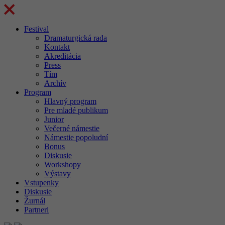
Festival
Dramaturgická rada
Kontakt
Akreditácia
Press
Tím
Archív
Program
Hlavný program
Pre mladé publikum
Junior
Večerné námestie
Námestie popoludní
Bonus
Diskusie
Workshopy
Výstavy
Vstupenky
Diskusie
Žurnál
Partneri