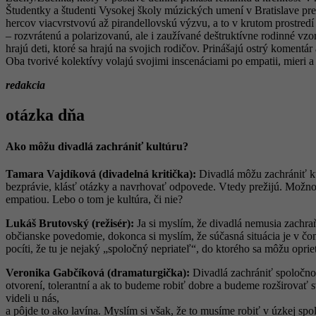
Študentky a študenti Vysokej školy múzických umení v Bratislave pred
hercov viacvrstvovú až pirandellovskú výzvu, a to v krutom prostre
– rozvrátenú a polarizovanú, ale i zaužívané deštruktívne rodinné vz
hrajú deti, ktoré sa hrajú na svojich rodičov. Prinášajú ostrý koment
Oba tvorivé kolektívy volajú svojimi inscenáciami po empatii, mieri 
redakcia
otázka dňa
Ako môžu divadlá zachrániť kultúru?
Tamara Vajdíková (divadelná kritička):
Divadlá môžu zachrániť kul
bezprávie, klásť otázky a navrhovať odpovede. Vtedy prežijú. Možno 
empatiou. Lebo o tom je kultúra, či nie?
Lukáš Brutovský (režisér):
Ja si myslím, že divadlá nemusia zachraň
občianske povedomie, dokonca si myslím, že súčasná situácia je v čo
pocíti, že tu je nejaký „spoločný nepriateľ“, do ktorého sa môžu oprie
Veronika Gabčíková (dramaturgička):
Divadlá zachrániť spoločno
otvorení, tolerantní a ak to budeme robiť dobre a budeme rozširovať 
videli u nás,
a pôjde to ako lavína. Myslím si však, že to musíme robiť v úzkej sp