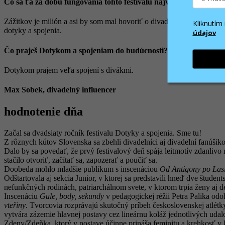
Čo sa ťa za dobu fungovania tohto festivalu najviac dotklo?
Zážitkov je milión a asi by som mal hovoriť o divadle, ale tento festi
Kliknutí
dotyky a spojenia.
údajov
Čo praješ Dotykom a spojeniam do budúcnosti?
Dotykom prajem veľa spojení s divákmi.
Max Sobek, divadelný influencer
hodnotenie dňa
Začal sa dvadsiaty ročník festivalu Dotyky a spojenia. Sme tu!
Z rôznych kútov Slovenska sa zbehli divadelníci aj divadelní fanúšiko
Dalo by sa povedať, že prvý festivalový deň spája leitmotív zdanlivo m
stačilo otvoriť, začítať sa, zapozerať a poučiť sa.
Doobeda mohlo mladšie publikum s inscenáciou
Od Antigony po Lasi
Odštartovala aj sekcia Junior, v ktorej sa predstavili hneď dve študen
nefunkčných rodinách, patriarchálnom svete, v ktorom trpia ženy aj de
Inscenáciu
Gule, body, sekundy
v pedagogickej réžii Petra Palika od
vteřiny
. Tvorcovia rozprávajú skutočný príbeh československej atlét
vytvára zázemie hlavnej postavy cez lineárnu koláž jednotlivých udal
Zdeny/Zdeňka, ktorý v postave účinne prináša feminitu a krehkosť v 