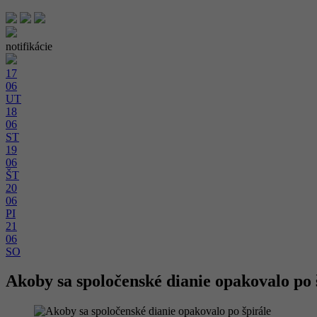
notifikácie
17
06
UT
18
06
ST
19
06
ŠT
20
06
PI
21
06
SO
Akoby sa spoločenské dianie opakovalo po 