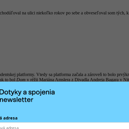
u chodúľoval na ulici niekoľko rokov po sebe a obveseľoval som tých, k
udentskej platformy. Vtedy sa platforma začala a zároveň to bolo prvýkrá
ak to bol
Dom
v réžii Mariána Amslera z Divadla Andreja Bagara v Nitr
 inscenáciu videl prvýkrát. Odvtedy som ju videl šesťkrát.
nú ruku a možno aj otvorenie hraníc v tom, čo sa do festivalového pro
á adresa