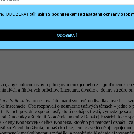
val – paradoxne – nie je iba o divadle. Je o ľuďoch. A preto sú to rozho
m na ODOBERAŤ súhlasím s
podmienkami a zásadami ochrany osobn
ODOBERAŤ
via, aby spoločne oslávili jubilejný ročník jedného z najobľúbenejších
inulých a fiktívnych príbehov. Literatúra, divadlo aj dejiny sú zdrojom
cu a Satinského
precestovať dejinami svetového divadla a overiť si svo
tské inscenácie. Obe rozprávali o nesmierne ťaživých témach – jedna o po
ti. Na ich pozadí je spoločnosť, ktorá nechápe, trestá, vymedzuje sa aj
ohrali študentky a študenti Akadémie umení v Banskej Bystrici. Ide o
ky Zdeny Koubkovej/Zdeňka Koubeka, ktorého pri narodení označili za d
ostí zo Zdeninho života, prináša krehké, jemne zveličené aj nepríjemn
kontraste k maskulínnemu zovňajšku a zosobňuje hľadanie aj vyrovnáva