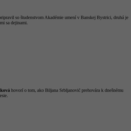
 pripravil so študenstvom Akadémie umení v Banskej Bystrici, druhá je
imi sa dejinami.
íková
hovorí o tom, ako Biljana Srbljanović prehovára k dnešnému
esie.