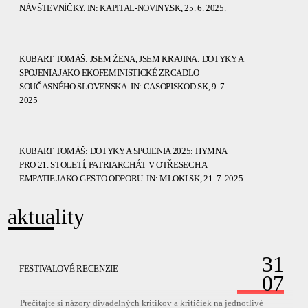
NÁVŠTEVNÍČKY. IN: KAPITAL-NOVINY.SK, 25. 6. 2025.
KUBART TOMÁŠ: JSEM ŽENA, JSEM KRAJINA: DOTYKY A
SPOJENIA JAKO EKOFEMINISTICKÉ ZRCADLO
SOUČASNÉHO SLOVENSKA. IN: CASOPISKOD.SK, 9. 7.
2025
KUBART TOMÁŠ: DOTYKY A SPOJENIA 2025: HYMNA
PRO 21. STOLETÍ, PATRIARCHÁT V OTŘESECH A
EMPATIE JAKO GESTO ODPORU. IN: MLOKI.SK, 21. 7. 2025
aktuality
31
FESTIVALOVÉ RECENZIE
07
Prečítajte si názory divadelných kritikov a kritičiek na jednotlivé